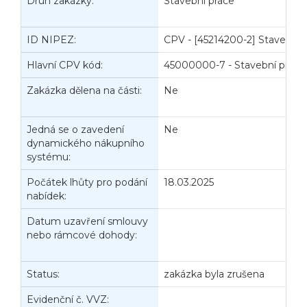
Druh zakázky:
Stavební práce
D
ID NIPEZ:
CPV - [45214200-2] Stavební 
Hlavní CPV kód:
45000000-7 - Stavební práce
Zakázka dělena na části:
Ne
J
d
Jedná se o zavedení
Ne
P
dynamického nákupního
V
systému:
Počátek lhůty pro podání
18.03.2025
K
nabídek:
n
Datum uzavření smlouvy
D
nebo rámcové dohody:
z
č
Status:
zakázka byla zrušena
D
Evidenční č. VVZ:
D