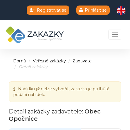
Registrovat se
Přihlásit se
Chatbot e-zakazky
Toggle 
Domů
Veřejné zakázky
Zadavatel
Detail zakázky
Nabídku již nelze vytvořit, zakázka je po lhůtě
podání nabídek.
Detail zakázky zadavatele:
Obec
Opočnice