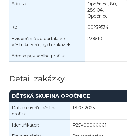
Adresa:
Opočnice, 80,
289 04,
Opočnice
IČ:
00239534
Evidenční číslo portálu ve
228510
Věstníku veřejných zakázek:
Adresa původního profilu:
Detail zakázky
DĚTSKÁ SKUPINA OPOČNICE
Datum uveřejnění na
18.03.2025
I
profilu:
Identifikátor:
P25V00000001