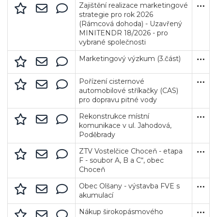
Zajištění realizace marketingové
Oborov
47114
Minit
Služb
7. 8. 
14. 8.
Neuv
strategie pro rok 2026
(Rámcová dohoda) - Uzavřený
MINITENDR 18/2026 - pro
vybrané společnosti
Marketingový výzkum (3.část)
Oborov
47114
Zakáz
Služb
7. 8. 
14. 8.
Neuv
Pořízení cisternové
Město
0027
Otevře
Dodá
6. 8. 
8. 9. 
10 62
automobilové stříkačky (CAS)
pro dopravu pitné vody
Rekonstrukce místní
Město
0023
Zakáz
Stave
7. 8. 
24. 8.
Neuv
komunikace v ul. Jahodová,
Poděbrady
Veřejné zakázky
Zadavatel
Webináře
ZTV Vostelčice Choceň - etapa
Město
00278
Otevře
Stave
7. 8. 
8. 9. 
52 321
F - soubor A, B a C“, obec
Choceň
Poslat
Obec Olšany - výstavba FVE s
Obec 
00573
Uzavř
Dodá
26. 6.
15. 7. 
1 450
Powered by chaterimo
akumulací
Nákup širokopásmového
Český
70106
Otevře
Dodá
5. 8. 
10. 9.
13 34