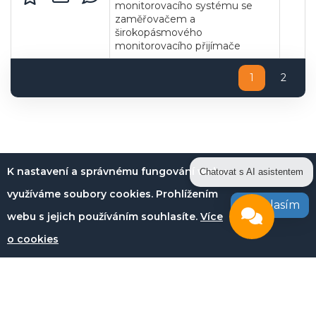
monitorovacího systému se
zaměřovačem a
širokopásmového
monitorovacího přijímače
1
2
K nastavení a správnému fungování webu
Chatovat s AI asistentem
využíváme soubory cookies. Prohlížením
Souhlasím
webu s jejich používáním souhlasíte.
Více
o cookies
Copyright © 2026
OTIDEA CZ s.r.o.
Verze elektronického nástroje: 4.0