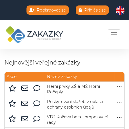
Registrovat se
Přihlásit se
Chatbot e-zakazky
Toggle 
Nejnovější veřejné zakázky
Název zakázky
Herní prvky ZŠ a MŠ Horní
Obec 
0023
Zakáz
Dodá
1 806 
Počaply
Poskytování služeb v oblasti
Oborov
47114
Zakáz
Služb
7. 8. 
18. 8.
Neuv
ochrany osobních údajů
VDJ Kožova hora - propojovací
Vodárn
46356
Podli
Stave
28 84
řady