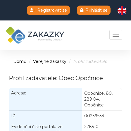
Registrovat se
Přihlásit se
Chatbot e-zakazky
Toggle 
Domů
Veřejné zakázky
Profil zadavatele
Profil zadavatele: Obec Opočnice
Adresa:
Opočnice, 80,
289 04,
Opočnice
IČ:
00239534
Evidenční číslo portálu ve
228510