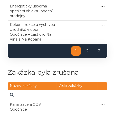
Energeticky úsporná
Zakázka
Stavební
opatření objektu obecní
prodejny
Rekonstrukce a výstavba
Zakázka
Stavební
chodníků v obci
Opočnice – část ulic Na
Vina a Na Kopana
1
2
3
Zakázka byla zrušena
Název zakázky
Číslo zakázky
Kanalizace a ČOV
Otevřené
Stavební
Opočnice