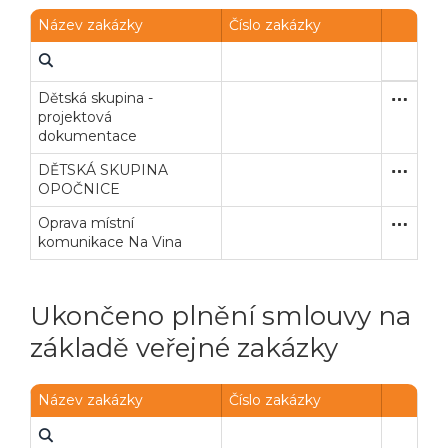
Název zakázky
Číslo zakázky
Dětská skupina -
Poptávk
Služby
projektová
dokumentace
DĚTSKÁ SKUPINA
Zjednodu
Stavební
OPOČNICE
Oprava místní
Poptávk
Stavební
komunikace Na Vina
Ukončeno plnění smlouvy na
základě veřejné zakázky
Název zakázky
Číslo zakázky