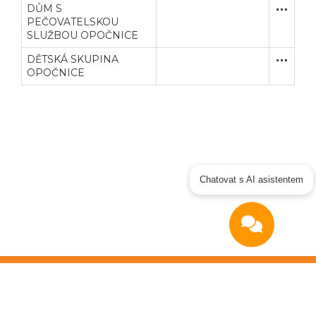
DŮM S
Zjednodu
Stavební
PEČOVATELSKOU
SLUŽBOU OPOČNICE
DĚTSKÁ SKUPINA
Zjednodu
Stavební
OPOČNICE
Chatovat s AI asistentem
Copyright © 2026
OTIDEA CZ s.r.o.
Verze elektronického nástroje: 4.0