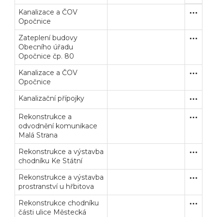
Kanalizace a ČOV
Otevřené
Stavební
Opočnice
Zateplení budovy
Zakázka
Stavební
Obecního úřadu
Opočnice čp. 80
Kanalizace a ČOV
Otevřené
Stavební
Opočnice
Kanalizační přípojky
Zakázka
Stavební
Rekonstrukce a
Zakázka
Stavební
odvodnění komunikace
Malá Strana
Rekonstrukce a výstavba
Poptávk
Stavební
chodníku Ke Státní
Veřejné zakázky
Zadavatel
Webináře
Rekonstrukce a výstavba
Zakázka
Stavební
prostranství u hřbitova
Poslat
Rekonstrukce chodníku
Zakázka
Stavební
části ulice Městecká
Powered by chaterimo