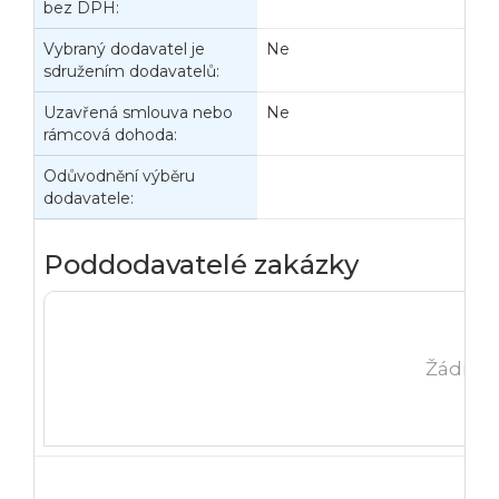
bez DPH:
s
Vybraný dodavatel je
Ne
sdružením dodavatelů:
Uzavřená smlouva nebo
Ne
rámcová dohoda:
Odůvodnění výběru
dodavatele:
Poddodavatelé zakázky
Žádná 