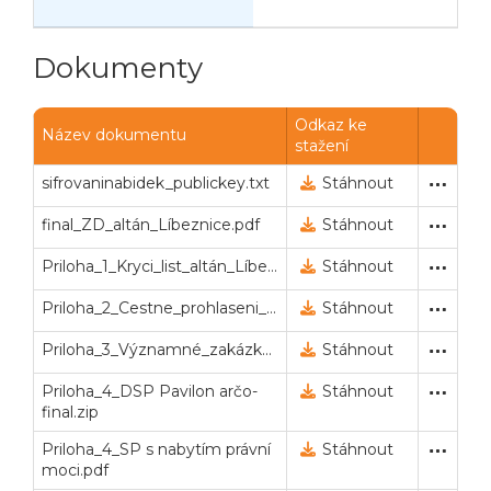
n
Dokumenty
Odkaz ke
Název dokumentu
stažení
sifrovaninabidek_publickey.txt
Veřejný klíč pro šifrování
22. 8. 2022 14:29
Stáhnout
final_ZD_altán_Líbeznice.pdf
Zadávací dokumentace (po
22. 8. 2022 14:37
Stáhnout
Priloha_1_Kryci_list_altán_Líbeznice.doc
Zadávací dokumentace (po
22. 8. 2022 14:37
Stáhnout
Priloha_2_Cestne_prohlaseni_altán_Líbeznice.doc
Zadávací dokumentace (po
22. 8. 2022 14:38
Stáhnout
Priloha_3_Významné_zakázky_altán_Líbeznice.doc
Zadávací dokumentace (po
22. 8. 2022 14:38
Stáhnout
Priloha_4_DSP Pavilon arčo-
Zadávací dokumentace (po
22. 8. 2022 14:39
Stáhnout
final.zip
Priloha_4_SP s nabytím právní
Zadávací dokumentace (po
22. 8. 2022 14:39
Stáhnout
moci.pdf