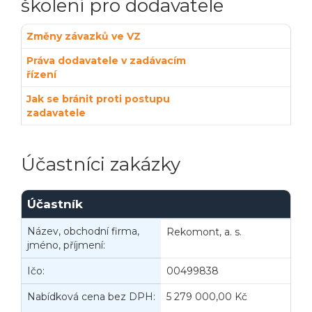
školení pro dodavatele
Změny závazků ve VZ
Práva dodavatele v zadávacím
řízení
Jak se bránit proti postupu
zadavatele
Účastníci zakázky
Účastník
Název, obchodní firma,
Rekomont, a. s.
jméno, příjmení:
Ičo:
00499838
B
Nabídková cena bez DPH:
5 279 000,00 Kč
N