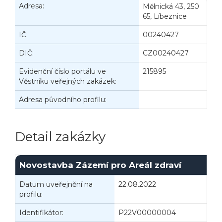
Adresa:
Mělnická 43, 250
65, Líbeznice
IČ:
00240427
DIČ:
CZ00240427
Evidenční číslo portálu ve
215895
Věstníku veřejných zakázek:
Adresa původního profilu:
Detail zakázky
Novostavba Zázemí pro Areál zdraví
Datum uveřejnění na
22.08.2022
I
profilu:
Identifikátor:
P22V00000004