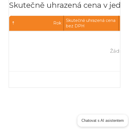
Skutečně uhrazená cena v jednot
Skutečně uhrazená cena
Sku
Rok
bez DPH
s D
Žádná 
Chatovat s AI asistentem