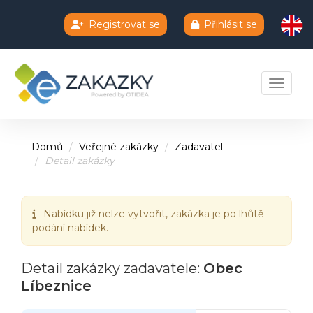
Registrovat se
Přihlásit se
Chatbot e-zakazky
Toggle 
Domů
Veřejné zakázky
Zadavatel
Detail zakázky
Nabídku již nelze vytvořit, zakázka je po lhůtě
podání nabídek.
Detail zakázky zadavatele:
Obec
Líbeznice