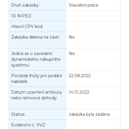
Druh zakázky:
Stavební práce
D
ID NIPEZ:
Hlavní CPV kód:
Zakázka dělena na části:
Ne
J
d
Jedná se o zavedení
Ne
P
dynamického nákupního
V
systému:
Počátek lhůty pro podání
22.08.2022
K
nabídek:
n
Datum uzavření smlouvy
14.10.2022
D
nebo rámcové dohody:
z
č
Status:
zakázka byla zadána
D
Evidenční č. VVZ:
D