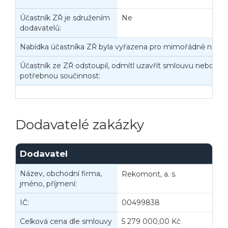
Účastník ZŘ je sdružením
Ne
dodavatelů:
Veřejné zakázky
Zadavatel
Webináře
Nabídka účastníka ZŘ byla vyřazena pro mimořádně nízko
Poslat
Účastník ze ZŘ odstoupil, odmítl uzavřít smlouvu nebo nep
potřebnou součinnost:
Powered by chaterimo
Dodavatelé zakázky
Dodavatel
Název, obchodní firma,
Rekomont, a. s.
jméno, příjmení:
IČ:
00499838
B
Celková cena dle smlouvy
5 279 000,00 Kč
C