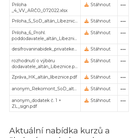
Priloha
Zadávací dokumentace (po
22. 8. 2022 14:40
Stáhnout
_4_VV_ARČO_072022.xlsx
Priloha_5_SoD_altán_Líbeznice.doc
Zadávací dokumentace (po
22. 8. 2022 14:40
Stáhnout
Priloha_6_Prohl.
Zadávací dokumentace (po
22. 8. 2022 14:40
Stáhnout
poddodavatele_altán_Líbeznice.doc
desifrovaninabidek_privatekey.txt
Privátní klíč pro dešifrová
14. 9. 2022 9:08
Stáhnout
rozhodnutí o výběru
oznámení rozhodnutí o v
30. 9. 2022 9:14
Stáhnout
dodavatele_altán_Libeznice.pdf
Zpráva_HK_altán_líbeznice.pdf
Zpráva hodnotící komise
30. 9. 2022 9:23
Stáhnout
anonym_Rekomont_SoD_altán_Líbeznice.pdf
Smlouva (uzavřená na veř
24. 10. 2022 14:10
Stáhnout
anonym_dodatek č. 1 +
Smlouva (uzavřená na veř
4. 12. 2023 14:19
Stáhnout
ZL_sign.pdf
Aktuální nabídka kurzů a