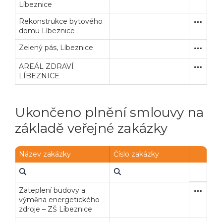
Líbeznice
Rekonstrukce bytového
Otevřené
Stavební
domu Líbeznice
Zelený pás, Líbeznice
Zjednodu
Stavební
AREÁL ZDRAVÍ
Zakázka
Stavební
LÍBEZNICE
Ukončeno plnění smlouvy na
základě veřejné zakázky
Název zakázky
Číslo zakázky
Zateplení budovy a
Otevřené
Stavební
výměna energetického
zdroje – ZŠ Líbeznice