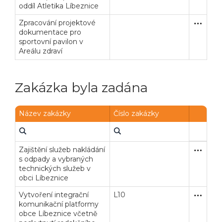
oddíl Atletika Líbeznice
Zpracování projektové
Jednací 
Služby
dokumentace pro
sportovní pavilon v
Areálu zdraví
Zakázka byla zadána
Název zakázky
Číslo zakázky
Zajištění služeb nakládání
Otevřené
Služby
s odpady a vybraných
technických služeb v
obci Líbeznice
Vytvoření integrační
L10
Zakázka
Služby
komunikační platformy
obce Líbeznice včetně