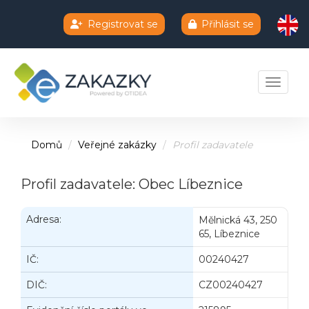
Registrovat se
Přihlásit se
Chatbot e-zakazky
Toggle 
Domů
Veřejné zakázky
Profil zadavatele
Profil zadavatele: Obec Líbeznice
Adresa:
Mělnická 43, 250
65, Líbeznice
IČ:
00240427
DIČ:
CZ00240427