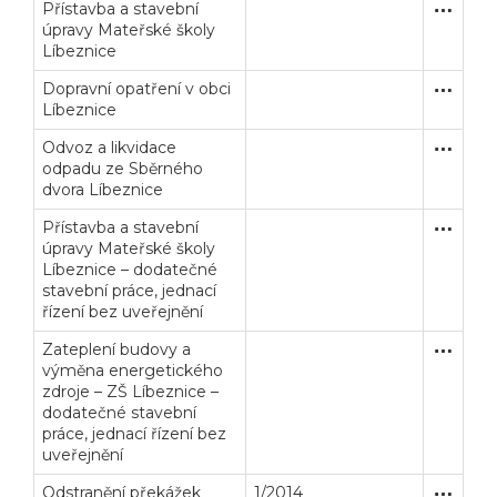
Přístavba a stavební
Zjednodu
Stavební
úpravy Mateřské školy
Líbeznice
Dopravní opatření v obci
Zakázka
Stavební
Líbeznice
Odvoz a likvidace
Zakázka
Služby
odpadu ze Sběrného
dvora Líbeznice
Přístavba a stavební
Jednací 
Stavební
úpravy Mateřské školy
Líbeznice – dodatečné
stavební práce, jednací
řízení bez uveřejnění
Zateplení budovy a
Jednací 
Stavební
výměna energetického
zdroje – ZŠ Líbeznice –
dodatečné stavební
práce, jednací řízení bez
uveřejnění
Odstranění překážek
1/2014
Otevřené
Stavební