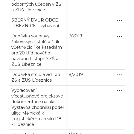
odborných učeben v ZŠ
a ZUŠ Líbeznice
SBĚRNÝ DVŮR OBCE
Zakázka
Dodávk
LÍBEZNICE – vybavení
Dodávka soupravy
7/2019
Zakázka
Dodávk
žákovských stolů a židlí
včetně židlí ke katedrám
pro 20 tříd nového
pavilonu I. stupně ZŠ a
ZUŠ Líbeznice
Dodávka stolů a židlí do
8/2019
Zakázka
Dodávk
ZŠ a ZUŠ Líbeznice
Vypracování
Zakázka
Služby
vícestupňové projektové
dokumentace na akci -
Výstavba chodníku podél
ulice Mělnická k
Logistickému areálu D8
- Líbeznice