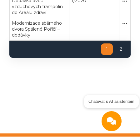
Dodávka dvou
1/2020
Zakázka
Dodávk
vzduchových trampolín
do Areálu zdraví
Modernizace sběrného
Zakázka
Dodávk
dvora Spálené Poříčí –
dodávky
1
2
Chatovat s AI asistentem