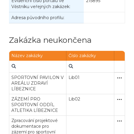
Evidenční číslo portálu ve
215895
Věstníku veřejných zakázek:
Adresa původního profilu:
Zakázka neukončena
Název zakázky
Číslo zakázky
SPORTOVNÍ PAVILON V
Lib01
Soutěž 
Služby
AREÁLU ZDRAVÍ
LÍBEZNICE
ZÁZEMÍ PRO
Lib02
Soutěž 
Služby
SPORTOVNÍ ODDÍL
ATLETIKA LÍBEZNICE
Zpracování projektové
Jednací 
Služby
dokumentace pro
zázemí pro sportovní