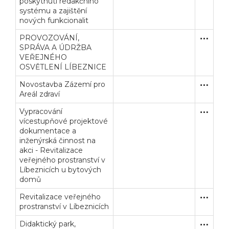
poskytnutí redakčního
systému a zajištění
nových funkcionalit
PROVOZOVÁNÍ,
Zjednodu
Služby
SPRÁVA A ÚDRŽBA
VEŘEJNÉHO
OSVĚTLENÍ LÍBEZNICE
Novostavba Zázemí pro
Zakázka
Stavební
Areál zdraví
Vypracování
Zakázka
Služby
vícestupňové projektové
dokumentace a
inženýrská činnost na
akci - Revitalizace
veřejného prostranství v
Líbeznicích u bytových
domů
Revitalizace veřejného
Zjednodu
Stavební
prostranství v Líbeznicích
Didaktický park,
Zjednodu
Stavební