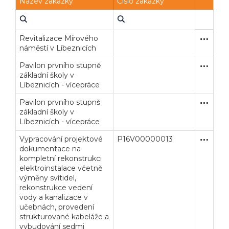
Název zakázky
Číslo zakázky
Revitalizace Mírového
Zakázka
Stavební
náměstí v Líbeznicích
Pavilon prvního stupně
Zakázka
Stavební
základní školy v
Líbeznicích - vícepráce
Pavilon prvního stupnš
Jednací 
Stavební
základní školy v
Líbeznicích - vícepráce
Vypracování projektové
P16V00000013
Zakázka
Služby
dokumentace na
kompletní rekonstrukci
elektroinstalace včetně
výměny svítidel,
rekonstrukce vedení
vody a kanalizace v
učebnách, provedení
strukturované kabeláže a
vybudování sedmi