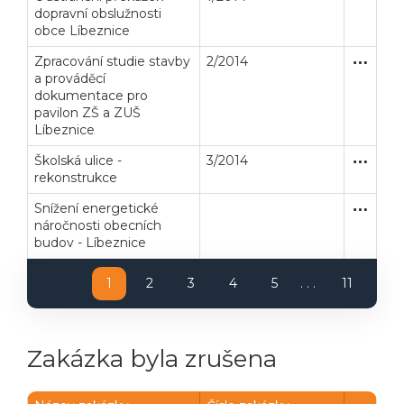
dopravní obslužnosti
obce Líbeznice
Zpracování studie stavby
2/2014
Zakázka
Služby
a prováděcí
dokumentace pro
pavilon ZŠ a ZUŠ
Líbeznice
Školská ulice -
3/2014
Zakázka
Stavební
rekonstrukce
Snížení energetické
Zjednodu
Stavební
náročnosti obecních
budov - Líbeznice
Veřejné zakázky
Zadavatel
Webináře
1
2
3
4
5
. . .
11
Poslat
Zakázka byla zrušena
Powered by chaterimo