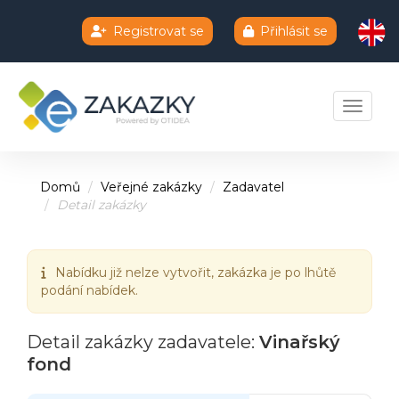
Registrovat se
Přihlásit se
Chatbot e-zakazky
Toggle 
Domů
Veřejné zakázky
Zadavatel
Detail zakázky
Nabídku již nelze vytvořit, zakázka je po lhůtě
podání nabídek.
Detail zakázky zadavatele:
Vinařský
fond