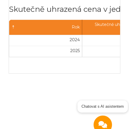
Skutečně uhrazená cena v jednot
Skutečně uhraze
Rok
2024
94
2025
94
Chatovat s AI asistentem