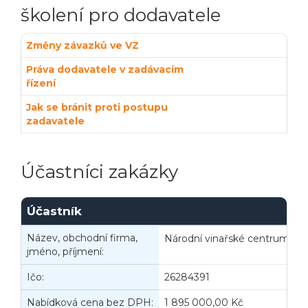
školení pro dodavatele
Změny závazků ve VZ
Práva dodavatele v zadávacím
řízení
Jak se bránit proti postupu
zadavatele
Účastníci zakázky
Účastník
Název, obchodní firma,
Národní vinařské centrum, o.p
jméno, příjmení:
Ičo:
26284391
B
Nabídková cena bez DPH:
1 895 000,00 Kč
N