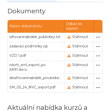
Dokumenty
Odkaz ke
Název dokumentu
stažení
sifrovaninabidek_publickey.txt
Veřejný klíč pro šifrování
21. 11. 2023 14:17
Stáhnout
zadavaci podminky.zip
Zadávací dokumentace (po
21. 11. 2023 14:18
Stáhnout
VZD 1.pdf
Vysvětlení zadávací doku
24. 11. 2023 14:15
Stáhnout
návrh_sml_export_po
Vysvětlení zadávací doku
24. 11. 2023 14:15
Stáhnout
AK91.docx
desifrovaninabidek_privatekey.txt
Privátní klíč pro dešifrová
1. 12. 2023 10:00
Stáhnout
SM_05_24_NVC_export.pdf
Smlouva (uzavřená na veř
14. 4. 2026 11:51
Stáhnout
Aktuální nabídka kurzů a