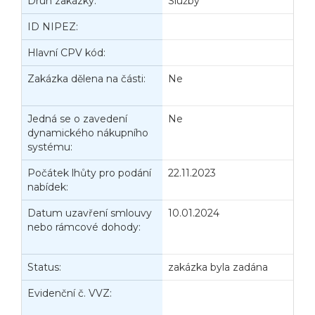
Druh zakázky:
Služby
D
ID NIPEZ:
Hlavní CPV kód:
Zakázka dělena na části:
Ne
J
d
Jedná se o zavedení
Ne
P
dynamického nákupního
V
systému:
Počátek lhůty pro podání
22.11.2023
K
nabídek:
n
Datum uzavření smlouvy
10.01.2024
D
nebo rámcové dohody:
z
č
Status:
zakázka byla zadána
D
Evidenční č. VVZ:
D
n