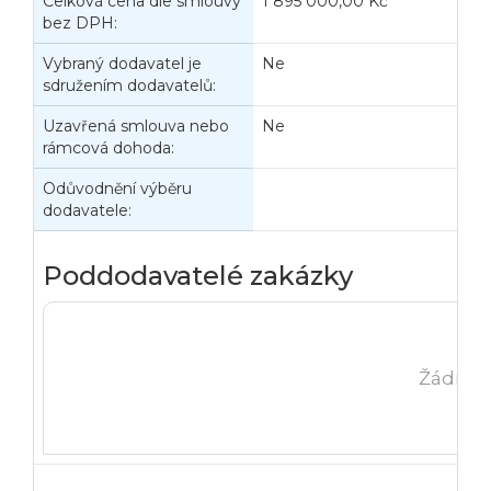
Celková cena dle smlouvy
1 895 000,00 Kč
C
bez DPH:
s
Vybraný dodavatel je
Ne
sdružením dodavatelů:
Uzavřená smlouva nebo
Ne
rámcová dohoda:
Odůvodnění výběru
dodavatele:
Poddodavatelé zakázky
Žádná 