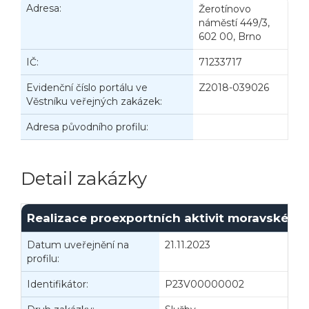
Adresa:
Žerotínovo
náměstí 449/3,
602 00, Brno
IČ:
71233717
Evidenční číslo portálu ve
Z2018-039026
Věstníku veřejných zakázek:
Adresa původního profilu:
Detail zakázky
Realizace proexportních aktivit moravského
Datum uveřejnění na
21.11.2023
I
profilu:
Identifikátor:
P23V00000002