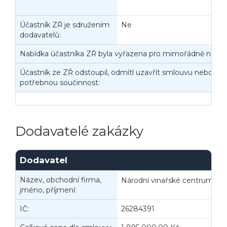
Účastník ZŘ je sdružením
Ne
dodavatelů:
Nabídka účastníka ZŘ byla vyřazena pro mimořádně nízko
Účastník ze ZŘ odstoupil, odmítl uzavřít smlouvu nebo nep
Veřejné zakázky
Zadavatel
Webináře
potřebnou součinnost:
Poslat
Dodavatelé zakázky
Powered by chaterimo
Dodavatel
Název, obchodní firma,
Národní vinařské centrum, o.p
jméno, příjmení:
IČ:
26284391
B