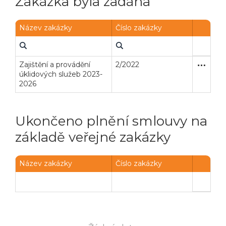
Zakázka byla zadána
Název zakázky
Číslo zakázky
Zajištění a provádění
2/2022
Otevřené
Služby
úklidových služeb 2023-
2026
Ukončeno plnění smlouvy na
základě veřejné zakázky
Veřejné zakázky
Zadavatel
Webináře
Název zakázky
Číslo zakázky
Poslat
Powered by chaterimo