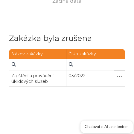
Žádná data
Zakázka byla zrušena
Název zakázky
Číslo zakázky
Zajištění a provádění
03/2022
Otevřené
Služby
úklidových služeb
Chatovat s AI asistentem