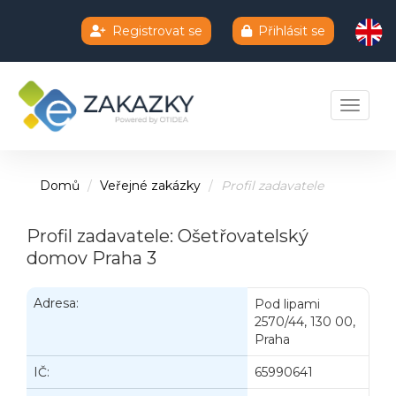
Registrovat se
Přihlásit se
Chatbot e-zakazky
Toggle 
Domů
Veřejné zakázky
Profil zadavatele
Profil zadavatele: Ošetřovatelský
domov Praha 3
Adresa:
Pod lipami
2570/44, 130 00,
Praha
IČ:
65990641