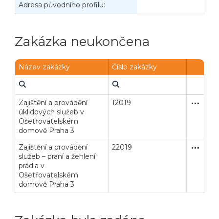
Adresa původního profilu:
Zakázka neukončena
Název zakázky
Číslo zakázky
Zajištění a provádění
12019
Zjednodu
Služby
úklidových služeb v
Ošetřovatelském
domově Praha 3
Zajištění a provádění
22019
Zjednodu
Služby
služeb – praní a žehlení
prádla v
Ošetřovatelském
domově Praha 3