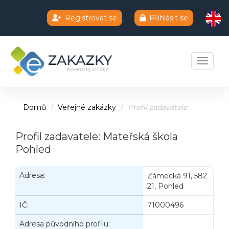
Registrovat se
Přihlásit se
Chatbot e-zakazky
Toggle 
Domů
Veřejné zakázky
Profil zadavatele
Profil zadavatele: Mateřská škola
Pohled
Adresa:
Zámecká 91, 582
21, Pohled
IČ:
71000496
Adresa původního profilu: