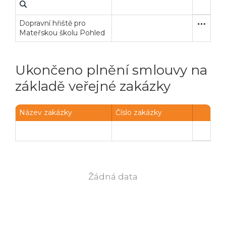
Dopravní hřiště pro
Poptávk
Stavební
Mateřskou školu Pohled
Ukončeno plnění smlouvy na
základě veřejné zakázky
Název zakázky
Číslo zakázky
Veřejné zakázky
Zadavatel
Webináře
Poslat
Žádná data
Powered by chaterimo