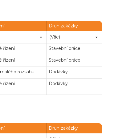
ení
Druh zakázky
Chatbot e-zakazky
 řízení
Stavební práce
 řízení
Stavební práce
 malého rozsahu
Dodávky
 řízení
Dodávky
ení
Druh zakázky