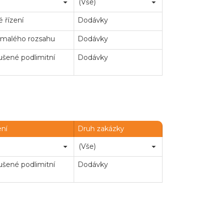
 řízení
Dodávky
 malého rozsahu
Dodávky
šené podlimitní
Dodávky
ení
Druh zakázky
šené podlimitní
Dodávky