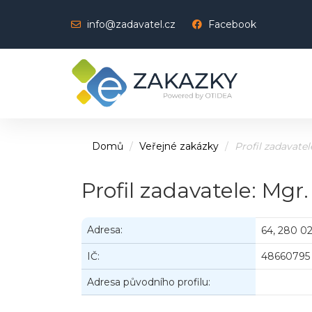
info@zadavatel.cz
Facebook
Domů
Veřejné zakázky
Profil zadavatel
Profil zadavatele: Mgr
Adresa:
64, 280 02
IČ:
48660795
Adresa původního profilu: