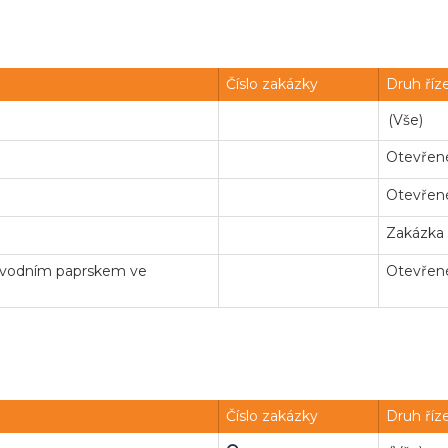
Číslo zakázky
Druh říz
Otevřené
Otevřené
Zakázka
í vodním paprskem ve
Otevřené
Číslo zakázky
Druh říz