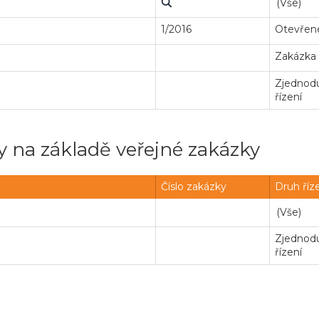
1/2016
Otevřené
Zakázka
Zjednodu
řízení
 na základě veřejné zakázky
Číslo zakázky
Druh říz
Zjednodu
řízení