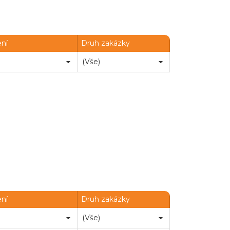
ení
Druh zakázky
Chatbot e-zakazky
ení
Druh zakázky