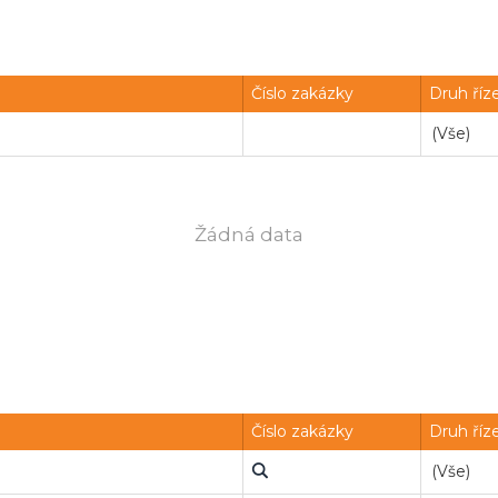
Číslo zakázky
Druh říz
Žádná data
Číslo zakázky
Druh říz