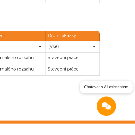
ení
Druh zakázky
 malého rozsahu
Stavební práce
 malého rozsahu
Stavební práce
ejné zakázky
Zadavatel
Webináře
Chatovat s AI asistentem
Poslat
Powered by chaterimo
podmínky
|
GDPR
|
Manuál dodavatel
|
Prohlášení