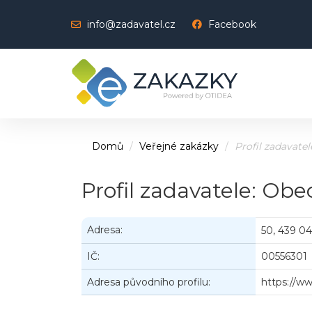
info@zadavatel.cz
Facebook
Domů
Veřejné zakázky
Profil zadavatel
Profil zadavatele: Obe
Adresa:
50, 439 04
IČ:
00556301
Adresa původního profilu:
https://ww