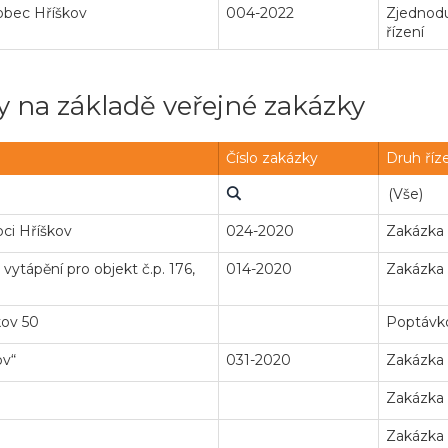
 obec Hříškov
004-2022
Zjednodu
řízení
 na základě veřejné zakázky
Číslo zakázky
Druh říz
bci Hříškov
024-2020
Zakázka
vytápění pro objekt č.p. 176,
014-2020
Zakázka
kov 50
Poptávko
ov“
031-2020
Zakázka
Zakázka
Zakázka