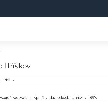
e
c Hříškov
, Hříškov
w.profilzadavatele.cz/profil-zadavatele/obec-hriskov_1897/