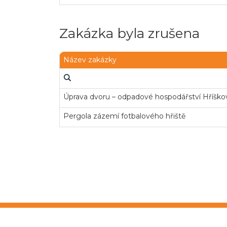
Zakázka byla zrušena
Název zakázky
Úprava dvoru – odpadové hospodářství Hříško
Pergola zázemí fotbalového hřiště
Copyright © 2026
OTIDEA CZ s.r.o.
Verze e