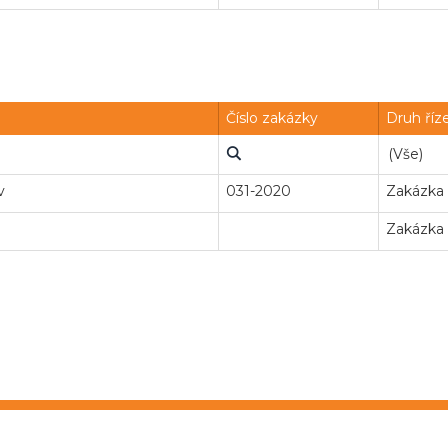
Číslo zakázky
Druh říz
v
031-2020
Zakázka
Zakázka
Veř
lektronického nástroje: 4.0
Obchodní 