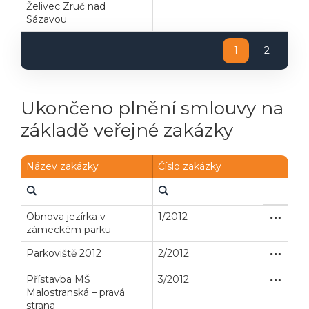
Želivec Zruč nad
Sázavou
1
2
Ukončeno plnění smlouvy na
základě veřejné zakázky
Název zakázky
Číslo zakázky
Obnova jezírka v
1/2012
Zakázka
Stavební
zámeckém parku
Parkoviště 2012
2/2012
Zakázka
Stavební
Přístavba MŠ
3/2012
Zakázka
Stavební
Malostranská – pravá
strana