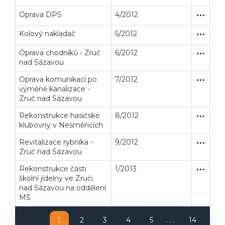
Oprava DPS
4/2012
Zakázka
Stavební
Kolový nakladač
5/2012
Zakázka
Dodávk
Oprava chodníků - Zruč
6/2012
Otevřené
Stavební
nad Sázavou
Oprava komunikací po
7/2012
Otevřené
Stavební
výměně kanalizace -
Zruč nad Sázavou
Rekonstrukce hasičské
8/2012
Zakázka
Stavební
klubovny v Nesměřicích
Veřejné zakázky
Zadavatel
Webináře
Revitalizace rybníka -
9/2012
Zakázka
Stavební
Zruč nad Sázavou
Poslat
Rekonstrukce části
1/2013
Zakázka
Stavební
školní jídelny ve Zruči
Powered by chaterimo
nad Sázavou na oddělení
MŠ
1
2
3
4
5
. . .
14