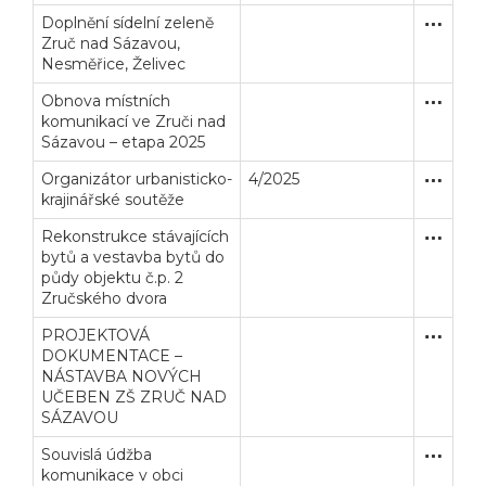
Doplnění sídelní zeleně
Zjednodu
Dodávk
Zruč nad Sázavou,
Nesměřice, Želivec
Obnova místních
Zjednodu
Stavební
komunikací ve Zruči nad
Sázavou – etapa 2025
Organizátor urbanisticko-
4/2025
Uzavřen
Služby
krajinářské soutěže
Rekonstrukce stávajících
Zjednodu
Stavební
bytů a vestavba bytů do
půdy objektu č.p. 2
Zručského dvora
PROJEKTOVÁ
Zakázka
Služby
DOKUMENTACE –
NÁSTAVBA NOVÝCH
UČEBEN ZŠ ZRUČ NAD
SÁZAVOU
Souvislá údžba
Zakázka
Stavební
komunikace v obci