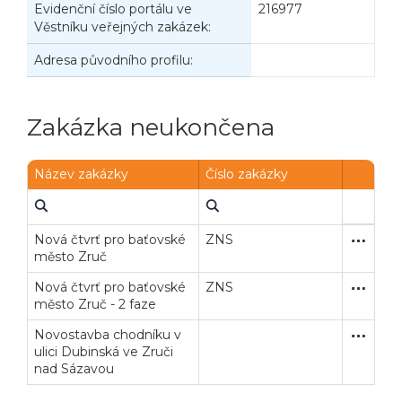
Evidenční číslo portálu ve
216977
Věstníku veřejných zakázek:
Adresa původního profilu:
Zakázka neukončena
Název zakázky
Číslo zakázky
Nová čtvrť pro baťovské
ZNS
Otevřené
Služby
město Zruč
Nová čtvrť pro baťovské
ZNS
Otevřené
Služby
město Zruč - 2 faze
Novostavba chodníku v
Zjednodu
Stavební
ulici Dubinská ve Zruči
nad Sázavou