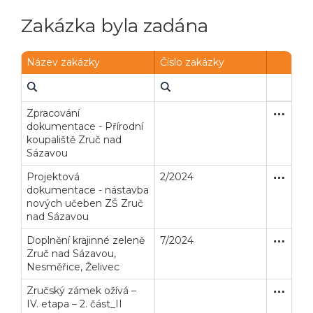
Zakázka byla zadána
Název zakázky
Číslo zakázky
Zpracování
Zakázka
Služby
dokumentace - Přírodní
koupaliště Zruč nad
Sázavou
Projektová
2/2024
Zakázka
Služby
dokumentace - nástavba
nových učeben ZŠ Zruč
nad Sázavou
Doplnění krajinné zeleně
7/2024
Uzavřen
Dodávk
Zruč nad Sázavou,
Nesměřice, Želivec
Zručský zámek ožívá –
Zjednodu
Stavební
IV. etapa – 2. část_II