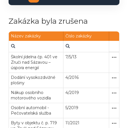
Zakázka byla zrušena
Název zakázky
Číslo zakázky
Školní jídelna čp. 401 ve
7/5/13
Zjednodu
Stavební
Zruči nad Sázavou –
úspora energií
Dodání vysokozdvižné
4/2016
Zjednodu
Dodávk
plošiny
Nákup osobního
4/2019
Zakázka
Dodávk
motorového vozidla
Osobní automobil -
5/2019
Zakázka
Dodávk
Pečovatelská služba
Byty v objektu č. p. 719
11/2021
Zakázka
Stavební