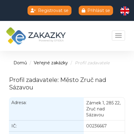
Registrovat se
Přihlásit se
Chatbot e-zakazky
Toggle 
Domů
Veřejné zakázky
Profil zadavatele
Profil zadavatele: Město Zruč nad
Sázavou
Adresa:
Zámek 1, 285 22,
Zruč nad
Sázavou
IČ:
00236667