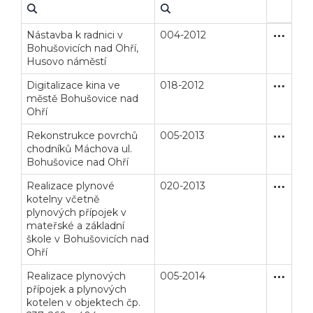
Nástavba k radnici v
004-2012
Zakázka
Stavební
Bohušovicích nad Ohří,
Husovo náměstí
Digitalizace kina ve
018-2012
Zjednodu
Dodávk
městě Bohušovice nad
Ohří
Rekonstrukce povrchů
005-2013
Zakázka
Stavební
chodníků Máchova ul.
Bohušovice nad Ohří
Realizace plynové
020-2013
Zjednodu
Dodávk
kotelny včetně
plynových přípojek v
mateřské a základní
škole v Bohušovicích nad
Ohří
Realizace plynových
005-2014
Zakázka
Dodávk
přípojek a plynových
kotelen v objektech čp.