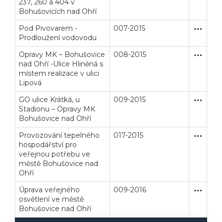
237, 260 a 404 v
Bohušovicích nad Ohří
Pod Pivovarem -
007-2015
Zakázka
Stavební
Prodloužení vodovodu
Opravy MK – Bohušovice
008-2015
Zakázka
Stavební
nad Ohří -Ulice Hliněná s
místem realizace v ulici
Lipová
GO ulice Krátká, u
009-2015
Zakázka
Stavební
Stadionu – Opravy MK
Bohušovice nad Ohří
Provozování tepelného
017-2015
Koncesní
Služby
hospodářství pro
veřejnou potřebu ve
městě Bohušovice nad
Ohří
Veřejné zakázky
Zadavatel
Webináře
Úprava veřejného
009-2016
Zakázka
Stavební
osvětlení ve městě
Bohušovice nad Ohří
Poslat