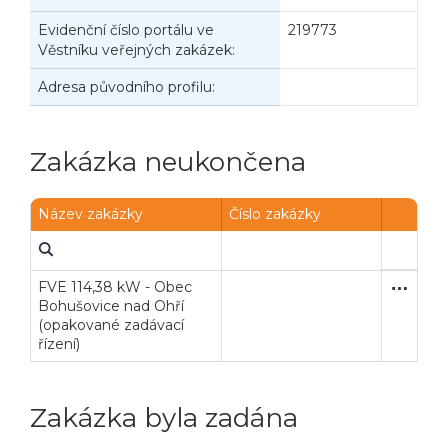
Evidenční číslo portálu ve
219773
Věstníku veřejných zakázek:
Adresa původního profilu:
Zakázka neukončena
Název zakázky
Číslo zakázky
FVE 114,38 kW - Obec
Zjednodu
Dodávk
Bohušovice nad Ohří
(opakované zadávací
řízení)
Zakázka byla zadána