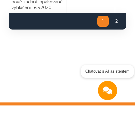
nové zadání“ opakované
vyhlášení 18.5.2020
1
2
Chatovat s AI asistentem
Copyright © 2026
OTIDEA CZ s.r.o.
Verze elektronického nástroje: 4.0
Obchodní podmínky
|
GDPR
|
Manuál dodavatel
|