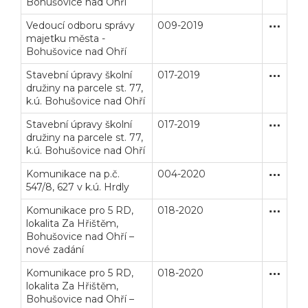
Bohušovice nad Ohří
Vedoucí odboru správy
009-2019
Zakázka
Služby
majetku města -
Bohušovice nad Ohří
Stavební úpravy školní
017-2019
Zakázka
Stavební
družiny na parcele st. 77,
k.ú. Bohušovice nad Ohří
Stavební úpravy školní
017-2019
Zakázka
Stavební
družiny na parcele st. 77,
k.ú. Bohušovice nad Ohří
Komunikace na p.č.
004-2020
Zakázka
Stavební
547/8, 627 v k.ú. Hrdly
Komunikace pro 5 RD,
018-2020
Zakázka
Stavební
lokalita Za Hřištěm,
Bohušovice nad Ohří –
nové zadání
Komunikace pro 5 RD,
018-2020
Zakázka
Stavební
lokalita Za Hřištěm,
Bohušovice nad Ohří –