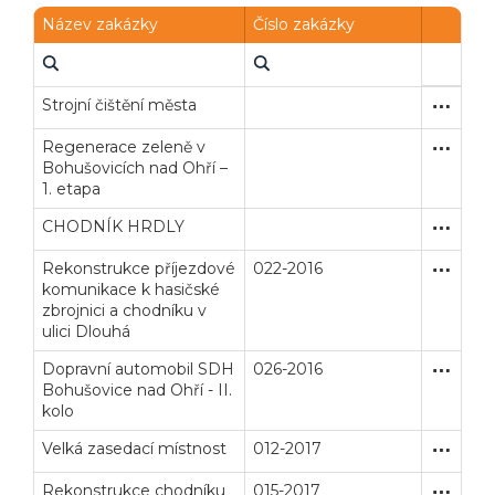
Název zakázky
Číslo zakázky
Strojní čištění města
Zjednodu
Dodávk
Regenerace zeleně v
Zakázka
Služby
Bohušovicích nad Ohří –
1. etapa
CHODNÍK HRDLY
Zakázka
Stavební
Rekonstrukce příjezdové
022-2016
Zakázka
Stavební
komunikace k hasičské
zbrojnici a chodníku v
ulici Dlouhá
Dopravní automobil SDH
026-2016
Zakázka
Dodávk
Bohušovice nad Ohří - II.
kolo
Velká zasedací místnost
012-2017
Zakázka
Stavební
Rekonstrukce chodníku
015-2017
Zakázka
Stavební