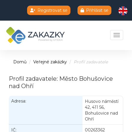
Registrovat se
Přihlásit se
Chatbot e-zakazky
Toggle 
Domů
Veřejné zakázky
Profil zadavatele
Profil zadavatele: Město Bohušovice
nad Ohří
Adresa:
Husovo náměstí
42, 411 56,
Bohušovice nad
Ohří
IČ:
00263362