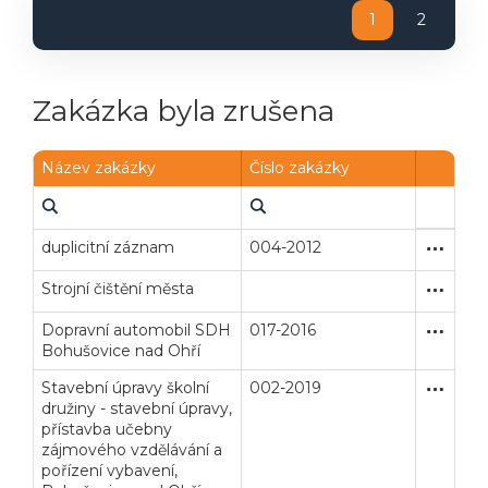
1
2
Powered by chaterimo
Zakázka byla zrušena
Název zakázky
Číslo zakázky
duplicitní záznam
004-2012
Zakázka
Stavební
Strojní čištění města
Zjednodu
Dodávk
Dopravní automobil SDH
017-2016
Zakázka
Dodávk
Bohušovice nad Ohří
Stavební úpravy školní
002-2019
Zakázka
Stavební
družiny - stavební úpravy,
přístavba učebny
zájmového vzdělávání a
pořízení vybavení,