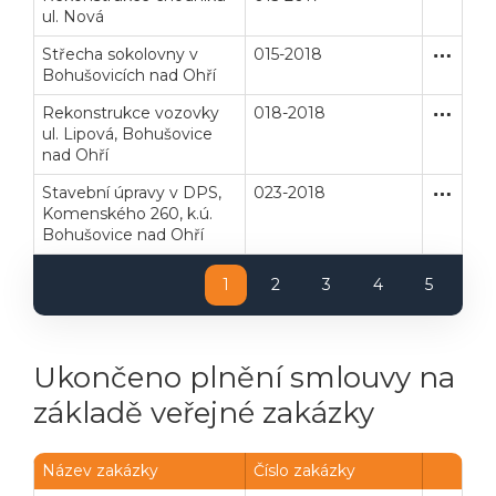
ul. Nová
Střecha sokolovny v
015-2018
Zakázka
Stavební
Bohušovicích nad Ohří
Rekonstrukce vozovky
018-2018
Zakázka
Stavební
ul. Lipová, Bohušovice
nad Ohří
Stavební úpravy v DPS,
023-2018
Poptávk
Stavební
Komenského 260, k.ú.
Bohušovice nad Ohří
1
2
3
4
5
Ukončeno plnění smlouvy na
základě veřejné zakázky
Název zakázky
Číslo zakázky