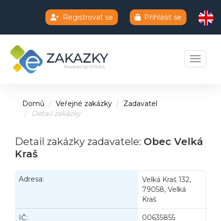
Registrovat se
Přihlásit se
Chatbot e-zakazky
Toggle 
Domů
Veřejné zakázky
Zadavatel
Detail zakázky
Detail zakázky zadavatele:
Obec Velká
Kraš
Adresa:
Velká Kraš 132,
79058, Velká
Kraš
IČ:
00635855