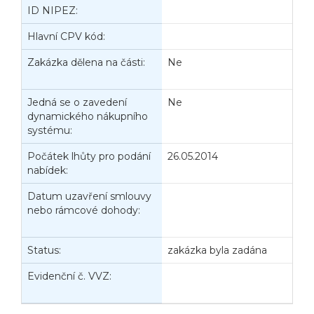
ID NIPEZ:
Hlavní CPV kód:
Zakázka dělena na části:
Ne
J
d
Jedná se o zavedení
Ne
P
dynamického nákupního
V
systému:
Počátek lhůty pro podání
26.05.2014
K
nabídek:
n
Datum uzavření smlouvy
D
nebo rámcové dohody:
z
č
Status:
zakázka byla zadána
D
Evidenční č. VVZ:
D
n