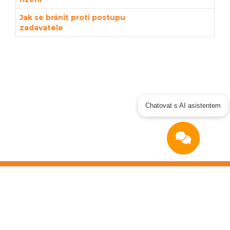
Jak se bránit proti postupu
zadavatele
Chatovat s AI asistentem
Copyright © 2026
OTIDEA CZ s.r.o.
Verze elektronického nástroje: 4.0
Obchodní podmínky
|
GDPR
|
Manuál dodavatel
|
Prohlášení