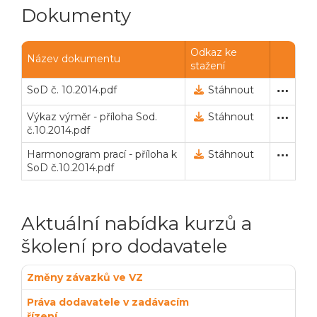
Veřejné zakázky
Zadavatel
Webináře
Dokumenty
Poslat
Odkaz ke
Název dokumentu
stažení
Powered by chaterimo
SoD č. 10.2014.pdf
Automaticky zařazeno
4. 12. 2014 16:05
Stáhnout
Výkaz výměr - příloha Sod.
Automaticky zařazeno
4. 12. 2014 18:14
Stáhnout
č.10.2014.pdf
Harmonogram prací - příloha k
Automaticky zařazeno
4. 12. 2014 18:15
Stáhnout
SoD č.10.2014.pdf
Aktuální nabídka kurzů a
školení pro dodavatele
Změny závazků ve VZ
Práva dodavatele v zadávacím
řízení