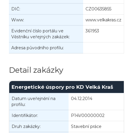
DIČ:
CZ00635855
Www:
www.velkakras.cz
Evidenční číslo portálu ve
361953
Věstníku veřejných zakázek:
Adresa původního profilu:
Detail zakázky
Energetické úspory pro KD Velká Kraš
Datum uveřejnění na
04.12.2014
I
profilu:
Identifikátor:
P14V00000002
Druh zakázky:
Stavební práce
D