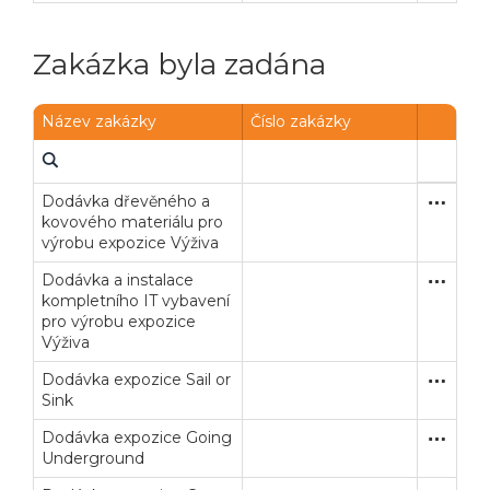
Zakázka byla zadána
Název zakázky
Číslo zakázky
Dodávka dřevěného a
Zjednodu
Dodávk
kovového materiálu pro
výrobu expozice Výživa
Dodávka a instalace
Zjednodu
Služby
kompletního IT vybavení
pro výrobu expozice
Výživa
Dodávka expozice Sail or
Jednací 
Dodávk
Sink
Dodávka expozice Going
Jednací 
Dodávk
Underground