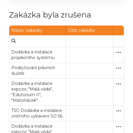
Zakázka byla zrušena
Název zakázky
Číslo zakázky
Dodávka a instalace
Zakázka
Dodávk
projekčního systému
Poskytování právních
Zakázka
Služby
služeb
Dodávka a instalace
Otevřené
Dodávk
expozic "Malá věda",
"Edutorium II",
"Mátoháček"
TSC-Dodávka a instalace
Otevřené
Dodávk
vnitřního vybavení SO 56
Dodávka a instalace
Jednací 
Dodávk
expozic "Malá věda",