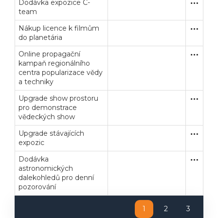
Dodávka expozice C-
Jednací 
Dodávk
team
Nákup licence k filmům
Zjednodu
Služby
do planetária
Online propagační
Zjednodu
Služby
kampaň regionálního
centra popularizace vědy
a techniky
Upgrade show prostoru
Zjednodu
Dodávk
pro demonstrace
vědeckých show
Upgrade stávajících
Zjednodu
Dodávk
expozic
Dodávka
Zakázka
Dodávk
astronomických
dalekohledů pro denní
pozorování
1
2
3