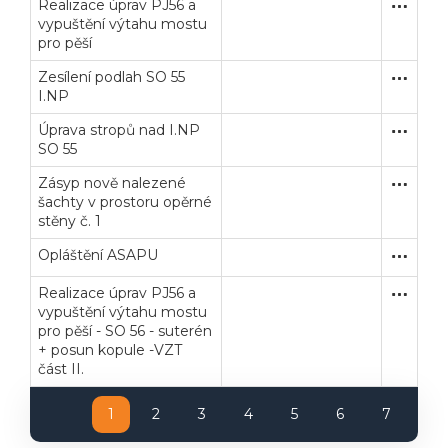
Realizace úprav PJ56 a
Jednací 
Stavební
vypuštění výtahu mostu
pro pěší
Zesílení podlah SO 55
Jednací 
Stavební
I.NP
Úprava stropů nad I.NP
Jednací 
Stavební
SO 55
Zásyp nově nalezené
Jednací 
Stavební
šachty v prostoru opěrné
stěny č. 1
Opláštění ASAPU
Jednací 
Stavební
Realizace úprav PJ56 a
Jednací 
Stavební
Veřejné zakázky
Zadavatel
Webináře
vypuštění výtahu mostu
pro pěší - SO 56 - suterén
+ posun kopule -VZT
Poslat
část II.
Powered by chaterimo
1
2
3
4
5
6
7