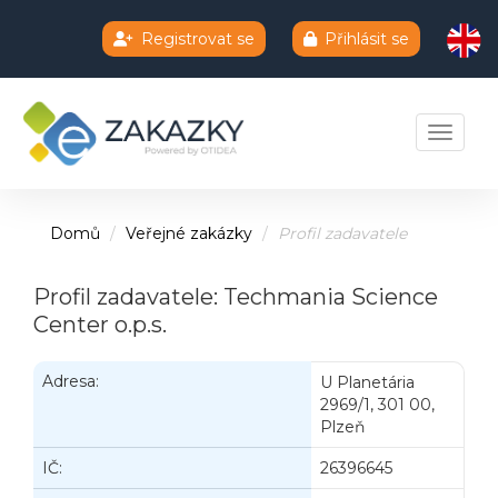
Registrovat se
Přihlásit se
Chatbot e-zakazky
Toggle 
Domů
Veřejné zakázky
Profil zadavatele
Profil zadavatele: Techmania Science
Center o.p.s.
Adresa:
U Planetária
2969/1, 301 00,
Plzeň
IČ:
26396645