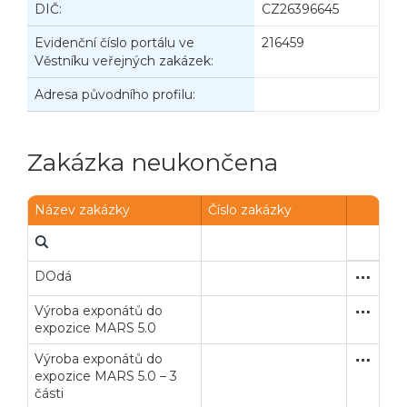
DIČ:
CZ26396645
Evidenční číslo portálu ve
216459
Věstníku veřejných zakázek:
Adresa původního profilu:
Zakázka neukončena
Název zakázky
Číslo zakázky
DOdá
Výroba exponátů do
Zjednodu
Služby
expozice MARS 5.0
Výroba exponátů do
Zjednodu
Služby
expozice MARS 5.0 – 3
části