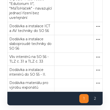
"Edutorium II",
"MáToHáček" - navazující
jednací řízení bez
uveřejnění
Dodávka a instalace ICT
Zjednodu
Dodávk
a AV techniky do SO 56
Dodávka a instalace
Zjednodu
Dodávk
slaboproudé techniky do
SO 56
Vliv interiérů na SO 56 -
Jednací 
Stavební
TLZ č. 31 a TLZ č. 33
Dodávka a instalace
Otevřené
Dodávk
interiérů do SO 55 - II.
Dodávka materiálu pro
Zakázka
Dodávk
výrobu exponátů
1
2