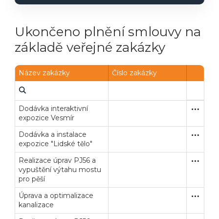
Ukončeno plnění smlouvy na
základě veřejné zakázky
Název zakázky
Číslo zakázky
Dodávka interaktivní
Otevřené
Dodávk
expozice Vesmír
Dodávka a instalace
Otevřené
Dodávk
expozice "Lidské tělo"
Realizace úprav PJ56 a
Jednací 
Stavební
vypuštění výtahu mostu
pro pěší
Úprava a optimalizace
Jednací 
Stavební
kanalizace