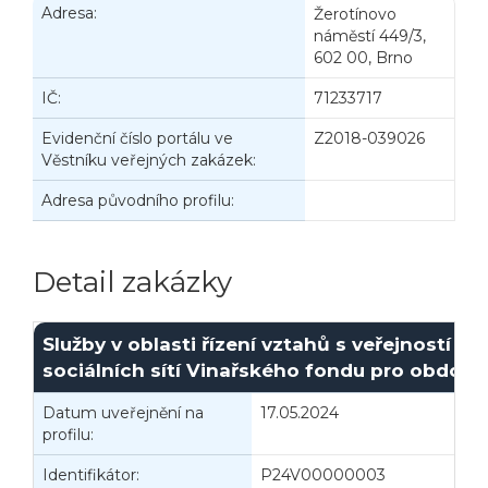
Adresa:
Žerotínovo
náměstí 449/3,
602 00, Brno
IČ:
71233717
Evidenční číslo portálu ve
Z2018-039026
Věstníku veřejných zakázek:
Adresa původního profilu:
Detail zakázky
Služby v oblasti řízení vztahů s veřejností (P
sociálních sítí Vinařského fondu pro období 1
Datum uveřejnění na
17.05.2024
I
profilu:
Identifikátor:
P24V00000003