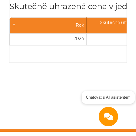
Skutečně uhrazená cena v jednot
Skutečně uhraze
Rok
2024
1 7
Chatovat s AI asistentem