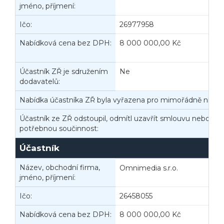
jméno, příjmení:
Ičo:
26977958
B
Nabídková cena bez DPH:
8 000 000,00 Kč
N
Účastník ZŘ je sdružením
Ne
dodavatelů:
Nabídka účastníka ZŘ byla vyřazena pro mimořádně nízko
Účastník ze ZŘ odstoupil, odmítl uzavřít smlouvu nebo nep
potřebnou součinnost:
Účastník
Veřejné zakázky
Zadavatel
Webináře
Název, obchodní firma,
Omnimedia s.r.o.
jméno, příjmení:
Poslat
Ičo:
26458055
B
Powered by chaterimo
Nabídková cena bez DPH:
8 000 000,00 Kč
N