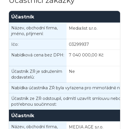
Účastníci zakázky
Účastník
Název, obchodní firma,
Media:list s.r.o.
jméno, příjmení:
Ičo:
03299937
B
Nabídková cena bez DPH:
7 040 000,00 Kč
N
Účastník ZŘ je sdružením
Ne
dodavatelů:
Nabídka účastníka ZŘ byla vyřazena pro mimořádně nízko
Účastník ze ZŘ odstoupil, odmítl uzavřít smlouvu nebo nep
potřebnou součinnost:
Účastník
Název, obchodní firma,
MEDIA AGE s.r.o.