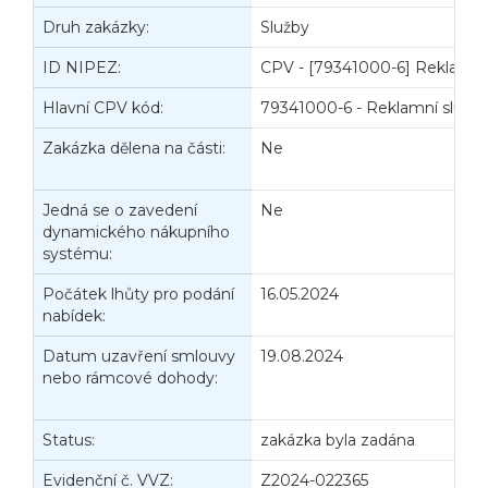
Druh zakázky:
Služby
D
ID NIPEZ:
CPV - [79341000-6] Reklamní
Hlavní CPV kód:
79341000-6 - Reklamní služb
Zakázka dělena na části:
Ne
J
d
Jedná se o zavedení
Ne
P
dynamického nákupního
V
systému:
Počátek lhůty pro podání
16.05.2024
K
nabídek:
n
Datum uzavření smlouvy
19.08.2024
D
nebo rámcové dohody:
z
č
Status:
zakázka byla zadána
D
Evidenční č. VVZ:
Z2024-022365
D