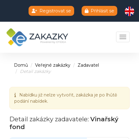
Registrovat se
Přihlásit se
Chatbot e-zakazky
Toggle 
Domů
Veřejné zakázky
Zadavatel
Detail zakázky
Nabídku již nelze vytvořit, zakázka je po lhůtě
podání nabídek.
Detail zakázky zadavatele:
Vinařský
fond