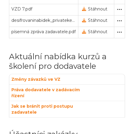
VZD 7.pdf
Vysvětlení zadávací doku
20. 6. 2024 19:47
Stáhnout
desifrovaninabidek_privatekey.txt
Privátní klíč pro dešifrová
24. 6. 2024 10:25
Stáhnout
písemná zpráva zadavatele.pdf
Písemná zpráva (podle § 
22. 8. 2024 18:56
Stáhnout
Aktuální nabídka kurzů a
školení pro dodavatele
Změny závazků ve VZ
Práva dodavatele v zadávacím
řízení
Jak se bránit proti postupu
zadavatele