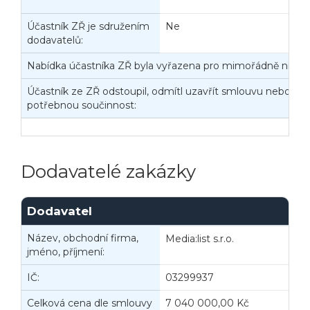
Účastník ZŘ je sdružením
Ne
dodavatelů:
Nabídka účastníka ZŘ byla vyřazena pro mimořádně nízko
Účastník ze ZŘ odstoupil, odmítl uzavřít smlouvu nebo nep
potřebnou součinnost:
Dodavatelé zakázky
Dodavatel
Název, obchodní firma,
Media:list s.r.o.
jméno, příjmení:
IČ:
03299937
B
Celková cena dle smlouvy
7 040 000,00 Kč
C