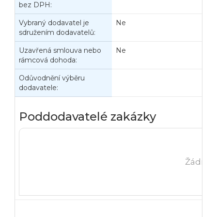
bez DPH:
s
Vybraný dodavatel je
Ne
sdružením dodavatelů:
Uzavřená smlouva nebo
Ne
rámcová dohoda:
Odůvodnění výběru
dodavatele:
Poddodavatelé zakázky
Žádná 