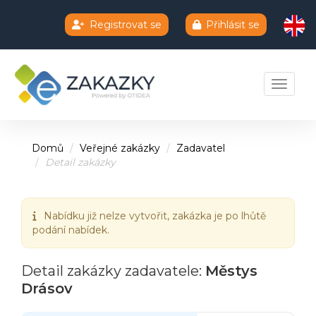
Registrovat se
Přihlásit se
Chatbot e-zakazky
Toggle 
Domů
Veřejné zakázky
Zadavatel
Detail zakázky
Nabídku již nelze vytvořit, zakázka je po lhůtě
podání nabídek.
Detail zakázky zadavatele:
Městys
Drásov