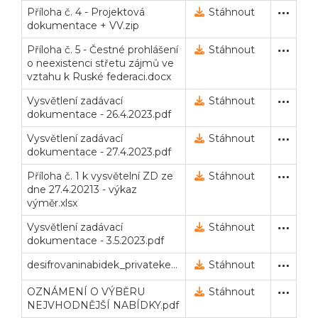
Příloha č. 4 - Projektová
Zadávací dokumentace (po
17. 4. 2023 13:05
Stáhnout
dokumentace + VV.zip
Příloha č. 5 - Čestné prohlášení
Zadávací dokumentace (po
17. 4. 2023 13:05
Stáhnout
o neexistenci střetu zájmů ve
Veřejné zakázky
Zadavatel
Webináře
vztahu k Ruské federaci.docx
Vysvětlení zadávací
Vysvětlení zadávací doku
26. 4. 2023 22:20
Stáhnout
Poslat
dokumentace - 26.4.2023.pdf
Powered by chaterimo
Vysvětlení zadávací
Vysvětlení zadávací doku
27. 4. 2023 21:10
Stáhnout
dokumentace - 27.4.2023.pdf
Příloha č. 1 k vysvětelní ZD ze
Vysvětlení zadávací doku
27. 4. 2023 21:10
Stáhnout
dne 27.4.20213 - výkaz
výměr.xlsx
Vysvětlení zadávací
Vysvětlení zadávací doku
3. 5. 2023 14:44
Stáhnout
dokumentace - 3.5.2023.pdf
desifrovaninabidek_privatekey.txt
Privátní klíč pro dešifrová
9. 5. 2023 9:09
Stáhnout
OZNÁMENÍ O VÝBĚRU
Oznámení o přidělení za
11. 5. 2023 15:08
Stáhnout
NEJVHODNĚJŠÍ NABÍDKY.pdf