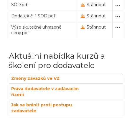
SOD.pdf
Smlouva (uzavřená na veř
7. 6. 2023 9:22
Stáhnout
Dodatek č. 1 SOD.pdf
Smlouva (uzavřená na veř
18. 9. 2023 13:07
Stáhnout
Výše skutečně uhrazené
Výše skutečně uhrazené 
29. 4. 2024 10:34
Stáhnout
ceny.pdf
Aktuální nabídka kurzů a
školení pro dodavatele
Změny závazků ve VZ
Práva dodavatele v zadávacím
řízení
Jak se bránit proti postupu
zadavatele