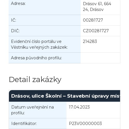
Adresa:
Drásov 61, 664
24, Drásov
IČ:
00281727
DIČ:
CZ00281727
Evidenční číslo portálu ve
214283
Věstníku veřejných zakázek:
Adresa původního profilu:
Detail zakázky
Drásov, ulice Školní – Stavební úpravy místn
Datum uveřejnění na
17.04.2023
I
profilu:
Identifikátor:
P23V00000003