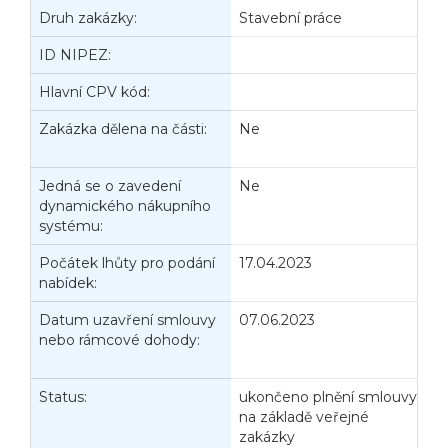
Druh zakázky:
Stavební práce
D
ID NIPEZ:
Hlavní CPV kód:
Zakázka dělena na části:
Ne
J
d
Jedná se o zavedení
Ne
P
dynamického nákupního
V
systému:
Počátek lhůty pro podání
17.04.2023
K
nabídek:
n
Datum uzavření smlouvy
07.06.2023
D
nebo rámcové dohody:
z
č
Status:
ukončeno plnění smlouvy
D
na základě veřejné
zakázky