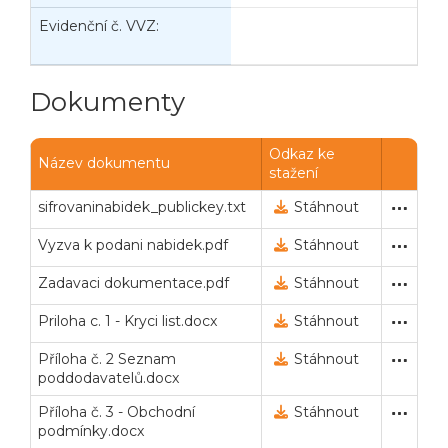
Evidenční č. VVZ:
D
n
Dokumenty
Odkaz ke
Název dokumentu
stažení
sifrovaninabidek_publickey.txt
Veřejný klíč pro šifrování
17. 4. 2023 13:01
Stáhnout
Vyzva k podani nabidek.pdf
Výzva k podání nabídek (
17. 4. 2023 13:03
Stáhnout
Zadavaci dokumentace.pdf
Zadávací dokumentace (po
17. 4. 2023 13:03
Stáhnout
Priloha c. 1 - Kryci list.docx
Zadávací dokumentace (po
17. 4. 2023 13:03
Stáhnout
Příloha č. 2 Seznam
Zadávací dokumentace (po
17. 4. 2023 13:04
Stáhnout
poddodavatelů.docx
Příloha č. 3 - Obchodní
Zadávací dokumentace (po
17. 4. 2023 13:04
Stáhnout
podmínky.docx