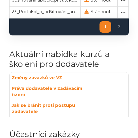
desifrovaninabidek_privatekey.txt
Privátní klíč pro dešifrová
23. 5. 2024 10:36
Stáhnout
23_Protokol_o_odšifrování_anonym.pdf
Protokol o odšifrování -
24. 5. 2024 14:21
Stáhnout
1
2
Aktuální nabídka kurzů a
školení pro dodavatele
Změny závazků ve VZ
Práva dodavatele v zadávacím
řízení
Jak se bránit proti postupu
zadavatele
Účastníci zakázky