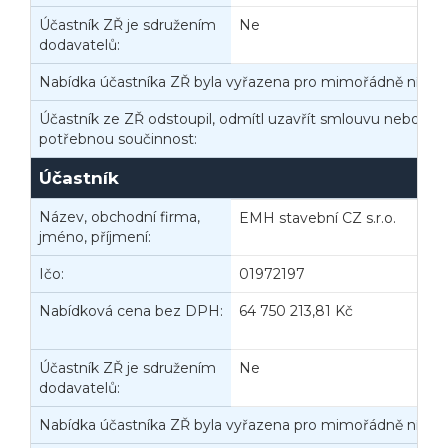
Účastník ZŘ je sdružením
Ne
dodavatelů:
Nabídka účastníka ZŘ byla vyřazena pro mimořádně nízko
Účastník ze ZŘ odstoupil, odmítl uzavřít smlouvu nebo nep
potřebnou součinnost:
Účastník
Název, obchodní firma,
EMH stavební CZ s.r.o.
jméno, příjmení:
Ičo:
01972197
B
Nabídková cena bez DPH:
64 750 213,81 Kč
N
Účastník ZŘ je sdružením
Ne
dodavatelů:
Nabídka účastníka ZŘ byla vyřazena pro mimořádně nízko