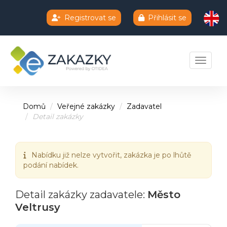
Registrovat se
Přihlásit se
Chatbot e-zakazky
Toggle 
Domů
Veřejné zakázky
Zadavatel
Detail zakázky
Nabídku již nelze vytvořit, zakázka je po lhůtě
podání nabídek.
Detail zakázky zadavatele:
Město
Veltrusy