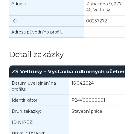
Adresa:
Palackého 9, 277
46, Veltrusy
IČ:
00237272
Adresa původního profilu:
Detail zakázky
ZŠ Veltrusy – Výstavba odborných učeben – 
Datum uveřejnění na
16.04.2024
I
profilu:
Identifikátor:
P24V00000001
Druh zakázky:
Stavební práce
D
ID NIPEZ:
Hlavní CPV kód: