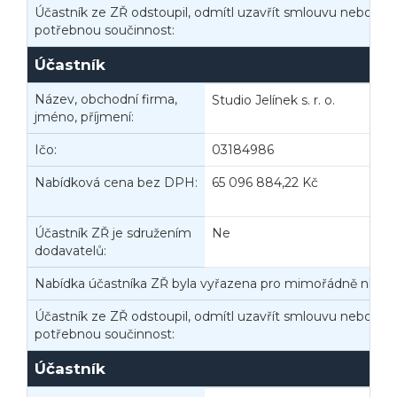
Účastník ze ZŘ odstoupil, odmítl uzavřít smlouvu nebo nep
potřebnou součinnost:
Veřejné zakázky
Zadavatel
Webináře
Účastník
Poslat
Název, obchodní firma,
Studio Jelínek s. r. o.
jméno, příjmení:
Powered by chaterimo
Ičo:
03184986
B
Nabídková cena bez DPH:
65 096 884,22 Kč
N
Účastník ZŘ je sdružením
Ne
dodavatelů:
Nabídka účastníka ZŘ byla vyřazena pro mimořádně nízko
Účastník ze ZŘ odstoupil, odmítl uzavřít smlouvu nebo nep
potřebnou součinnost:
Účastník