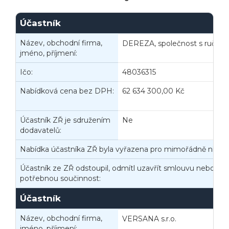
Účastník
Název, obchodní firma,
DEREZA, společnost s ruče
jméno, příjmení:
Ičo:
48036315
B
Nabídková cena bez DPH:
62 634 300,00 Kč
N
Účastník ZŘ je sdružením
Ne
dodavatelů:
Nabídka účastníka ZŘ byla vyřazena pro mimořádně nízko
Účastník ze ZŘ odstoupil, odmítl uzavřít smlouvu nebo nep
potřebnou součinnost:
Účastník
Název, obchodní firma,
VERSANA s.r.o.
jméno, příjmení: