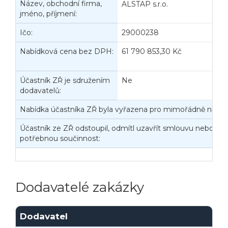
Název, obchodní firma,
ALSTAP s.r.o.
jméno, příjmení:
Ičo:
29000238
B
Nabídková cena bez DPH:
61 790 853,30 Kč
N
Účastník ZŘ je sdružením
Ne
dodavatelů:
Nabídka účastníka ZŘ byla vyřazena pro mimořádně nízko
Účastník ze ZŘ odstoupil, odmítl uzavřít smlouvu nebo nep
potřebnou součinnost:
Dodavatelé zakázky
Dodavatel