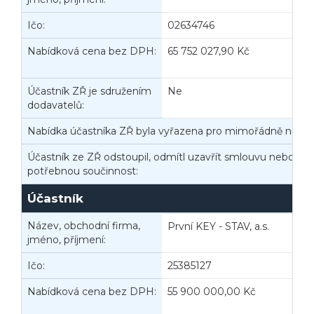
Ičo:
02634746
B
Nabídková cena bez DPH:
65 752 027,90 Kč
N
Účastník ZŘ je sdružením
Ne
dodavatelů:
Nabídka účastníka ZŘ byla vyřazena pro mimořádně nízko
Účastník ze ZŘ odstoupil, odmítl uzavřít smlouvu nebo nep
potřebnou součinnost:
Účastník
Název, obchodní firma,
První KEY - STAV, a.s.
jméno, příjmení:
Ičo:
25385127
Z
Nabídková cena bez DPH:
55 900 000,00 Kč
N