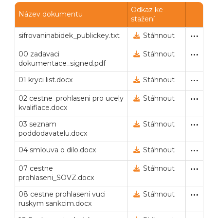
Odkaz ke
Název dokumentu
stažení
sifrovaninabidek_publickey.txt
Veřejný klíč pro šifrování
16. 4. 2024 17:50
Stáhnout
00 zadavaci
Zadávací dokumentace (po
16. 4. 2024 17:55
Stáhnout
dokumentace_signed.pdf
01 kryci list.docx
Zadávací dokumentace (po
16. 4. 2024 17:56
Stáhnout
02 cestne_prohlaseni pro ucely
Zadávací dokumentace (po
16. 4. 2024 17:56
Stáhnout
kvalifiace.docx
03 seznam
Zadávací dokumentace (po
16. 4. 2024 17:56
Stáhnout
poddodavatelu.docx
04 smlouva o dilo.docx
Zadávací dokumentace (po
16. 4. 2024 17:57
Stáhnout
07 cestne
Zadávací dokumentace (po
16. 4. 2024 17:57
Stáhnout
prohlaseni_SOVZ.docx
08 cestne prohlaseni vuci
Zadávací dokumentace (po
16. 4. 2024 17:57
Stáhnout
ruskym sankcim.docx