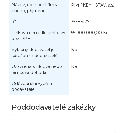
Název, obchodní firma,
První KEY - STAV, a.s.
jméno, příjmení:
IČ:
25385127
Z
Celková cena dle smlouvy
55 900 000,00 Kč
C
bez DPH:
s
Vybraný dodavatel je
Ne
sdružením dodavatelů:
Uzavřená smlouva nebo
Ne
rámcová dohoda:
Odůvodnění výběru
dodavatele:
Poddodavatelé zakázky