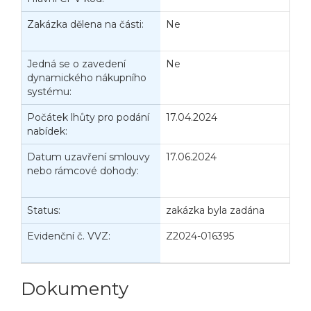
Zakázka dělena na části:
Ne
J
d
Jedná se o zavedení
Ne
P
dynamického nákupního
V
systému:
Počátek lhůty pro podání
17.04.2024
K
nabídek:
n
Datum uzavření smlouvy
17.06.2024
D
nebo rámcové dohody:
z
č
Status:
zakázka byla zadána
D
Evidenční č. VVZ:
Z2024-016395
D
n
Dokumenty