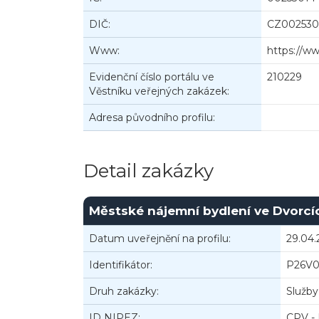
DIČ:
CZ002530
Www:
https://w
Evidenční číslo portálu ve
210229
Věstníku veřejných zakázek:
Adresa původního profilu:
Detail zakázky
Městské nájemní bydlení ve Dvorcí
Datum uveřejnění na profilu:
29.04.
Identifikátor:
P26V
Druh zakázky:
Služby
ID NIPEZ:
CPV - 