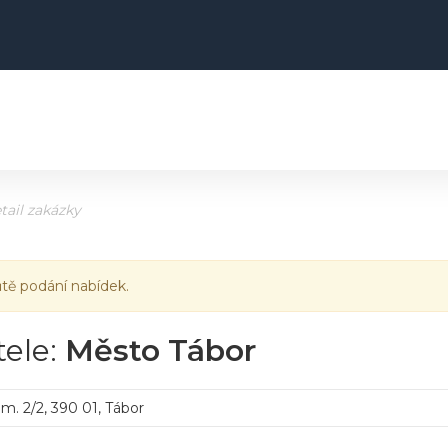
tail zakázky
ůtě podání nabídek.
tele:
Město Tábor
m. 2/2, 390 01, Tábor