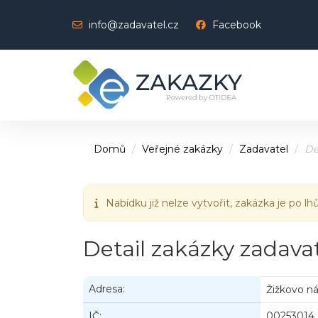
info@zadavatel.cz
Facebook
Domů
Veřejné zakázky
Zadavatel
De
Nabídku již nelze vytvořit, zakázka je po lh
Detail zakázky zadava
Adresa:
Žižkovo ná
IČ:
00253014