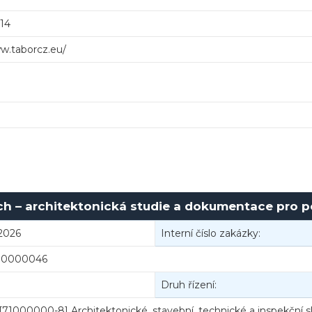
14
ww.taborcz.eu/
ch – architektonická studie a dokumentace pro 
2026
Interní číslo zakázky:
00000046
Druh řízení:
[71000000-8] Architektonické, stavební, technické a inspekční s