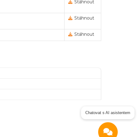
Stáhnout
Stáhnout
Stáhnout
ejné zakázky
Zadavatel
Webináře
Chatovat s AI asistentem
Poslat
Powered by chaterimo