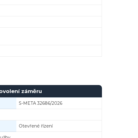
povolení záměru
S-META 32686/2026
Otevřené řízení
Chatbot e-zakazky
lužby