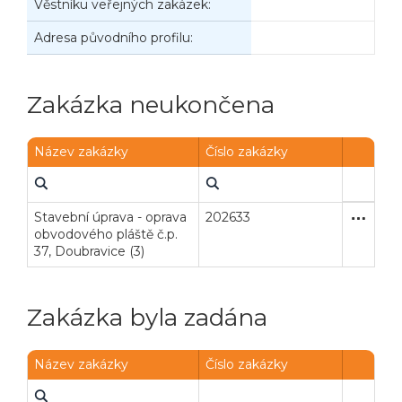
Věstníku veřejných zakázek:
Adresa původního profilu:
Zakázka neukončena
Název zakázky
Číslo zakázky
Stavební úprava - oprava
202633
Zjednodu
Stavební
obvodového pláště č.p.
37, Doubravice (3)
Zakázka byla zadána
Název zakázky
Číslo zakázky