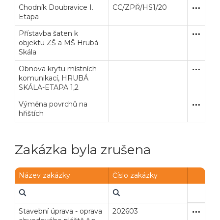
Chodník Doubravice I.
CC/ZPŘ/HS1/20
Zjednodu
Stavební
Veřejné zakázky
Zadavatel
Webináře
Etapa
Přístavba šaten k
Zakázka
Stavební
Poslat
objektu ZŠ a MŠ Hrubá
Skála
Powered by chaterimo
Obnova krytu místních
Zakázka
Stavební
komunikací, HRUBÁ
SKÁLA-ETAPA 1,2
Výměna povrchů na
Zakázka
Stavební
hřištích
Zakázka byla zrušena
Název zakázky
Číslo zakázky
Stavební úprava - oprava
202603
Zjednodu
Stavební