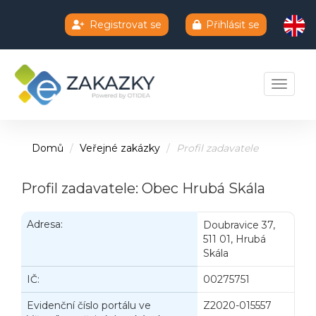
Registrovat se
Přihlásit se
Chatbot e-zakazky
Toggle 
Domů
Veřejné zakázky
Profil zadavatele
Profil zadavatele: Obec Hrubá Skála
Adresa:
Doubravice 37,
511 01, Hrubá
Skála
IČ:
00275751
Evidenční číslo portálu ve
Z2020-015557