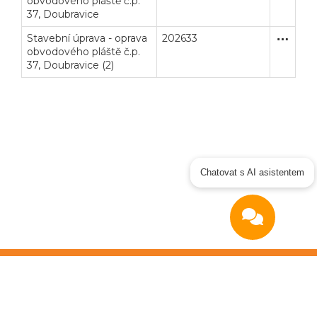
obvodového pláště č.p.
37, Doubravice
Stavební úprava - oprava
202633
Zjednodu
Stavební
obvodového pláště č.p.
37, Doubravice (2)
Chatovat s AI asistentem
Copyright © 2026
OTIDEA CZ s.r.o.
Verze elektronického nástroje: 4.0