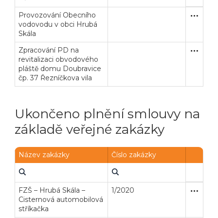
Provozování Obecního
Zakázka
Služby
vodovodu v obci Hrubá
Skála
Zpracování PD na
Zakázka
Služby
revitalizaci obvodového
pláště domu Doubravice
čp. 37 Řezníčkova vila
Ukončeno plnění smlouvy na
základě veřejné zakázky
Název zakázky
Číslo zakázky
FZŠ – Hrubá Skála –
1/2020
Otevřené
Dodávk
Cisternová automobilová
stříkačka