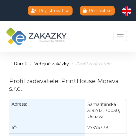
Registrovat se
Přihlásit se
Chatbot e-zakazky
Toggle 
Domů
Veřejné zakázky
Profil zadavatele
Profil zadavatele: PrintHouse Morava
s.r.o.
Adresa:
Samaritánská
3192/12, 70030,
Ostrava
IČ:
27374378