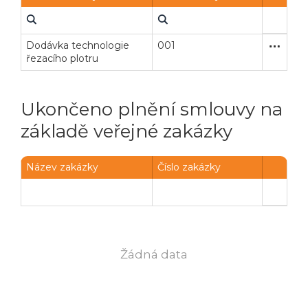
Dodávka technologie
001
Zjednodu
Dodávk
řezacího plotru
Ukončeno plnění smlouvy na
základě veřejné zakázky
Název zakázky
Číslo zakázky
Veřejné zakázky
Zadavatel
Webináře
Poslat
Žádná data
Powered by chaterimo