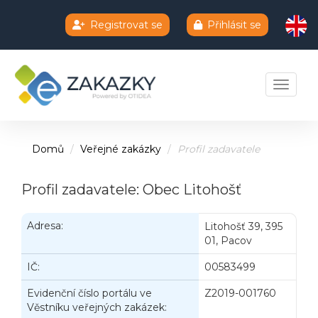
Registrovat se
Přihlásit se
Chatbot e-zakazky
Toggle 
Domů
Veřejné zakázky
Profil zadavatele
Profil zadavatele: Obec Litohošť
Adresa:
Litohošť 39, 395
01, Pacov
IČ:
00583499
Evidenční číslo portálu ve
Z2019-001760
Věstníku veřejných zakázek: