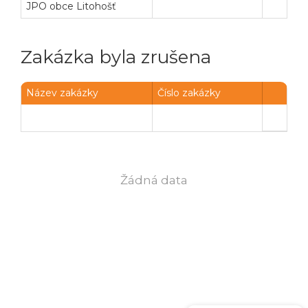
JPO obce Litohošť
Zakázka byla zrušena
Název zakázky
Číslo zakázky
Žádná data