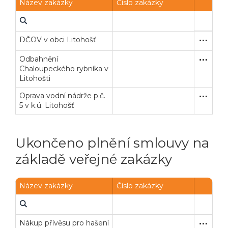
Název zakázky
Číslo zakázky
DČOV v obci Litohošť
Zakázka
Stavební
Odbahnění
Zakázka
Stavební
Chaloupeckého rybníka v
Litohošti
Oprava vodní nádrže p.č.
Uzavřen
Stavební
5 v k.ú. Litohošť
Ukončeno plnění smlouvy na
základě veřejné zakázky
Veřejné zakázky
Zadavatel
Webináře
Název zakázky
Číslo zakázky
Poslat
Powered by chaterimo
Nákup přívěsu pro hašení
Zakázka
Dodávk