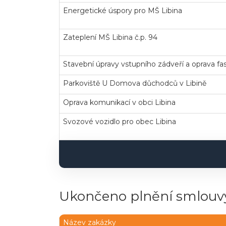
Energetické úspory pro MŠ Libina
Zateplení MŠ Libina č.p. 94
Stavební úpravy vstupního zádveří a oprava fa
Parkoviště U Domova důchodců v Libině
Oprava komunikací v obci Libina
Svozové vozidlo pro obec Libina
Ukončeno plnění smlouvy
Název zakázky