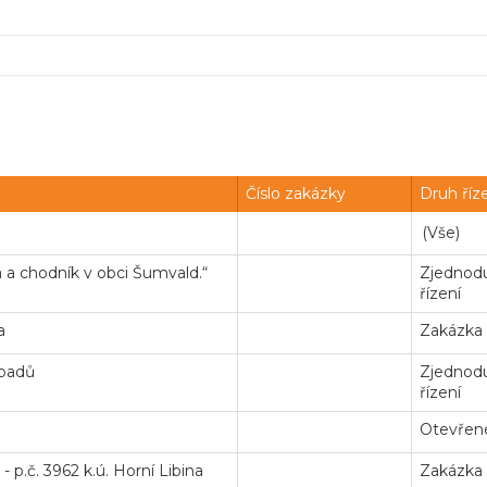
Číslo zakázky
Druh říz
a a chodník v obci Šumvald.“
Zjednodu
řízení
a
Zakázka
dpadů
Zjednodu
řízení
Otevřené
 p.č. 3962 k.ú. Horní Libina
Zakázka