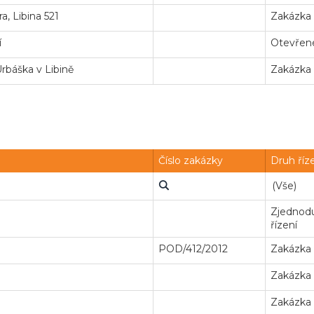
, Libina 521
Zakázka
í
Otevřené
rbáška v Libině
Zakázka
Číslo zakázky
Druh říz
Zjednodu
řízení
POD/412/2012
Zakázka
Zakázka
Zakázka