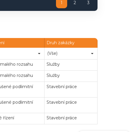
1
2
3
ení
Druh zakázky
 malého rozsahu
Služby
 malého rozsahu
Služby
šené podlimitní
Stavební práce
šené podlimitní
Stavební práce
 řízení
Stavební práce
ejné zakázky
Zadavatel
Webináře