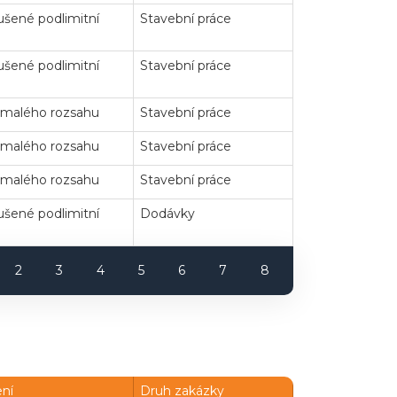
šené podlimitní
Stavební práce
šené podlimitní
Stavební práce
 malého rozsahu
Stavební práce
 malého rozsahu
Stavební práce
 malého rozsahu
Stavební práce
šené podlimitní
Dodávky
2
3
4
5
6
7
8
ení
Druh zakázky