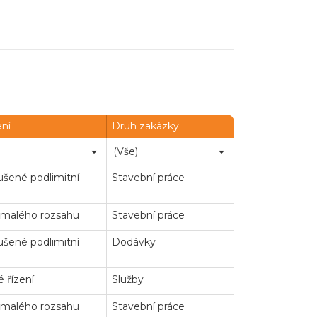
ení
Druh zakázky
šené podlimitní
Stavební práce
 malého rozsahu
Stavební práce
šené podlimitní
Dodávky
 řízení
Služby
 malého rozsahu
Stavební práce
Chatbot e-zakazky