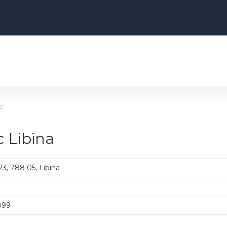
e
c Libina
3, 788 05, Libina
9
899