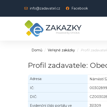
info@zadavatel.cz
Facebook
Domů
Veřejné zakázky
Profil zadavatel
Profil zadavatele: Obe
Adresa:
Náměstí 52
IČ:
0030289
DIČ:
CZ00302
Evidenční číslo portálu ve
351309