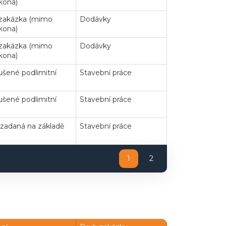
kona)
 zakázka (mimo
Dodávky
kona)
 zakázka (mimo
Dodávky
kona)
šené podlimitní
Stavební práce
šené podlimitní
Stavební práce
zadaná na základě
Stavební práce
1
2