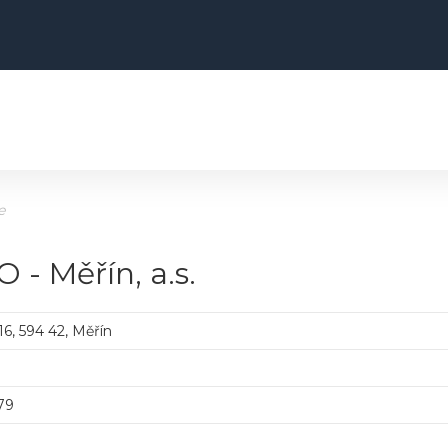
e
 - Měřín, a.s.
16, 594 42, Měřín
79