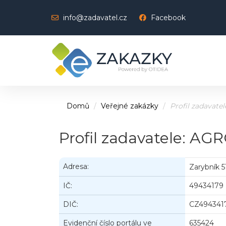
info@zadavatel.cz
Facebook
Domů
Veřejné zakázky
Profil zadavatel
Profil zadavatele: AGRO
Adresa:
Zarybník 5
IČ:
49434179
DIČ:
CZ494341
Evidenční číslo portálu ve
635424