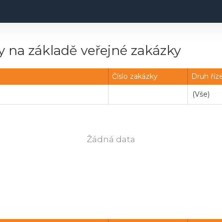
 na základě veřejné zakázky
Číslo zakázky
Druh říz
Žádná data