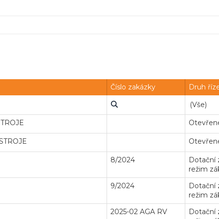
Číslo zakázky
Druh říz
STROJE
Otevřené
STROJE
Otevřené
8/2024
Dotační
režim zá
9/2024
Dotační
režim zá
2025-02 AGA RV
Dotační