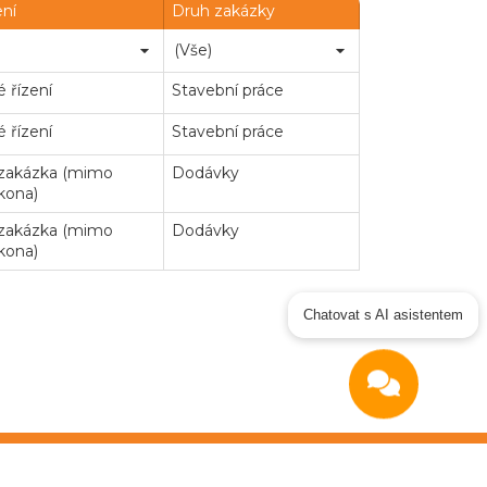
ení
Druh zakázky
 řízení
Stavební práce
 řízení
Stavební práce
 zakázka (mimo
Dodávky
kona)
 zakázka (mimo
Dodávky
kona)
ejné zakázky
Zadavatel
Webináře
Chatovat s AI asistentem
Poslat
Powered by chaterimo
podmínky
|
GDPR
|
Manuál dodavatel
|
Prohlášení