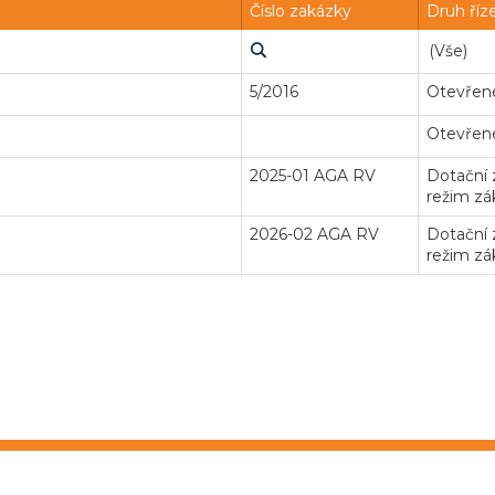
Číslo zakázky
Druh říz
5/2016
Otevřené
Otevřené
2025-01 AGA RV
Dotační
režim zá
2026-02 AGA RV
Dotační
režim zá
Veř
lektronického nástroje: 4.0
Obchodní 