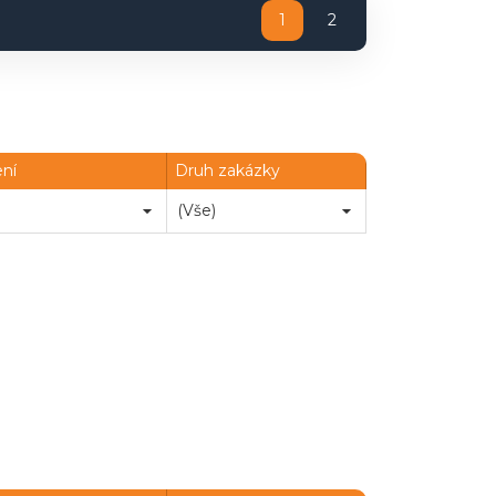
1
2
ení
Druh zakázky