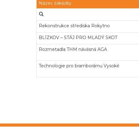
Název zakázky
Rekonstrukce střediska Rokytno
BLÍZKOV – STÁJ PRO MLADÝ SKOT
Rozmetadla THM návěsná AGA
Technologie pro bramborárnu Vysoké
Copyright © 2026
OTIDEA CZ s.r.o.
Verze e