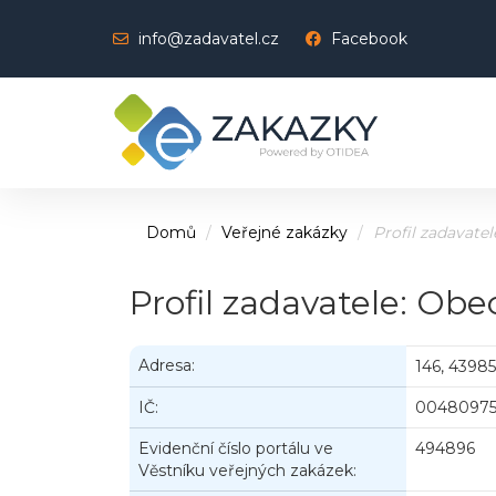
info@zadavatel.cz
Facebook
Domů
Veřejné zakázky
Profil zadavatel
Profil zadavatele: Ob
Adresa:
146, 43985
IČ:
0048097
Evidenční číslo portálu ve
494896
Věstníku veřejných zakázek: