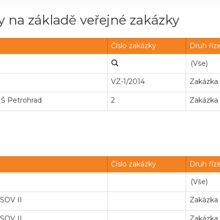
 na základě veřejné zakázky
Číslo zakázky
Druh říz
VZ-1/2014
Zakázka
MŠ Petrohrad
2
Zakázka
Číslo zakázky
Druh říz
SOV II
Zakázka
SOV II
Zakázka