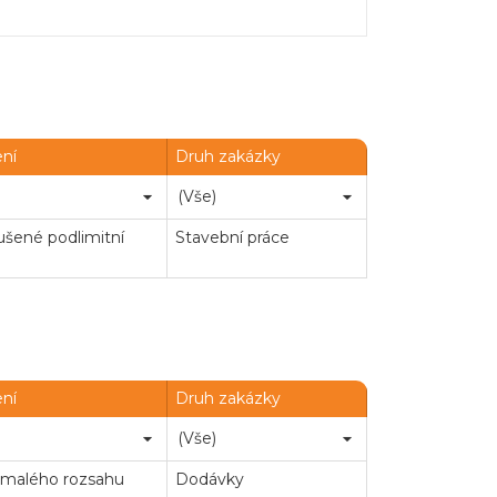
ení
Druh zakázky
Chatbot e-zakazky
šené podlimitní
Stavební práce
ení
Druh zakázky
 malého rozsahu
Dodávky