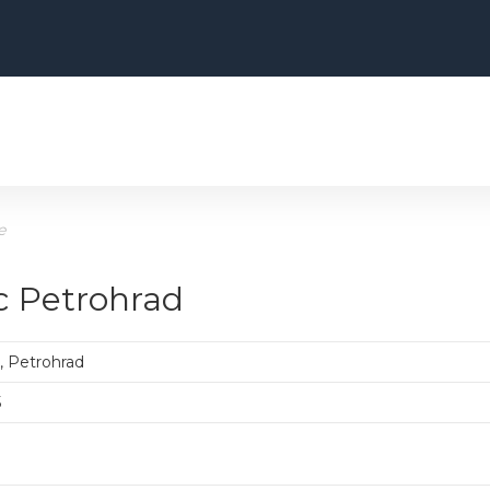
e
ec Petrohrad
, Petrohrad
5