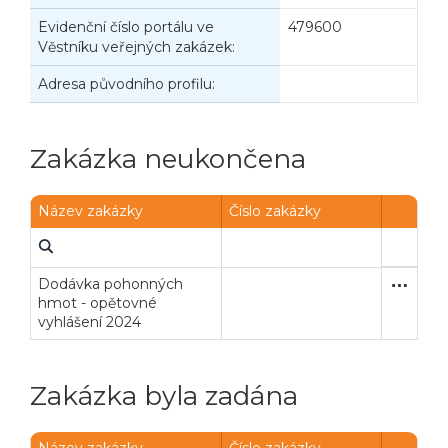
Evidenční číslo portálu ve
479600
Věstníku veřejných zakázek:
Adresa původního profilu:
Zakázka neukončena
Název zakázky
Číslo zakázky
Dodávka pohonných
Otevřené
Dodávk
hmot - opětovné
vyhlášení 2024
Zakázka byla zadána