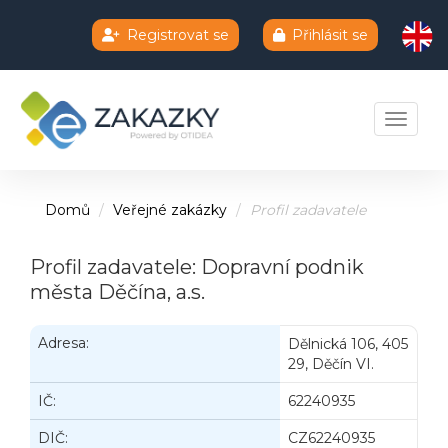
Registrovat se
Přihlásit se
Chatbot e-zakazky
Toggle 
Domů
Veřejné zakázky
Profil zadavatele
Profil zadavatele: Dopravní podnik
města Děčína, a.s.
Adresa:
Dělnická 106, 405
29, Děčín VI.
IČ:
62240935
DIČ:
CZ62240935