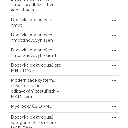
hmot (předběžná tržní
konzultace)
Dodávka pohonných
Otevřené
Dodávk
hmot
Dodávka pohonných
Otevřené
Dodávk
hmot znovuvyhlášení
Dodávka pohonných
Otevřené
Dodávk
hmot znovuvyhlášení II
Dodávka elektrobusů pro
Otevřené
Dodávk
MHD Děčín
Modernizace systému
Otevřené
Dodávk
elektronického
odbavování cestujících v
MAD Děčín
Mycí boxy ČS DPMD
Zjednodu
Dodávk
Dodávka elektrobusů
Otevřené
Dodávk
kategorie 12 - 13 m pro