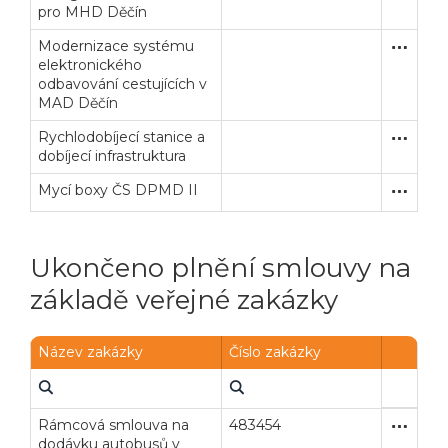
pro MHD Děčín
Modernizace systému
Otevřené
Dodávk
elektronického
odbavování cestujících v
MAD Děčín
Rychlodobíjecí stanice a
Otevřené
Stavební
dobíjecí infrastruktura
Mycí boxy ČS DPMD II
Zjednodu
Dodávk
Ukončeno plnění smlouvy na
základě veřejné zakázky
Název zakázky
Číslo zakázky
Rámcová smlouva na
483454
Otevřené
Dodávk
dodávku autobusů v