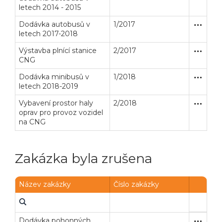
letech 2014 - 2015
Dodávka autobusů v
1/2017
Otevřené
Dodávk
letech 2017-2018
Výstavba plnící stanice
2/2017
Zakázka
Stavební
CNG
Veřejné zakázky
Zadavatel
Webináře
Dodávka minibusů v
1/2018
Otevřené
Dodávk
letech 2018-2019
Poslat
Vybavení prostor haly
2/2018
Podlimi
Stavební
oprav pro provoz vozidel
Powered by chaterimo
na CNG
Zakázka byla zrušena
Název zakázky
Číslo zakázky
Dodávka pohonných
Poptávk
Dodávk