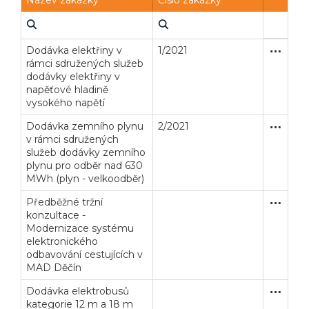
Název zakázky
Číslo zakázky
Dodávka elektřiny v
1/2021
Jednací 
Dodávk
rámci sdružených služeb
dodávky elektřiny v
napěťové hladině
vysokého napětí
Dodávka zemního plynu
2/2021
Jednací 
Dodávk
v rámci sdružených
služeb dodávky zemního
plynu pro odběr nad 630
MWh (plyn - velkoodběr)
Předběžné tržní
Poptávk
Dodávk
konzultace -
Modernizace systému
elektronického
odbavování cestujících v
MAD Děčín
Dodávka elektrobusů
Otevřené
Dodávk
kategorie 12 m a 18 m