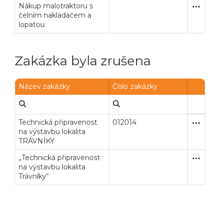
Nákup malotraktoru s
Zakázka
Dodávk
čelním nakladačem a
lopatou
Zakázka byla zrušena
Název zakázky
Číslo zakázky
Technická připravenost
012014
Zakázka
Stavební
na výstavbu lokalita
TRÁVNÍKY
„Technická připravenost
Zakázka
Stavební
na výstavbu lokalita
Trávníky“