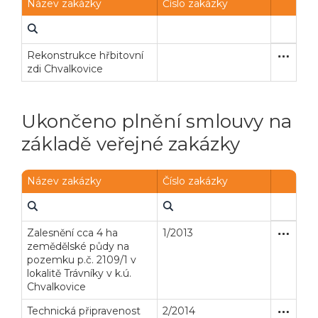
Název zakázky
Číslo zakázky
Rekonstrukce hřbitovní
Zakázka
Stavební
zdi Chvalkovice
Ukončeno plnění smlouvy na
základě veřejné zakázky
Název zakázky
Číslo zakázky
Zalesnění cca 4 ha
1/2013
Zakázka
Služby
zemědělské půdy na
pozemku p.č. 2109/1 v
lokalitě Trávníky v k.ú.
Chvalkovice
Technická připravenost
2/2014
Zakázka
Stavební