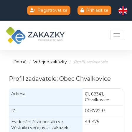
Registrovat se
Přihlásit se
Chatbot e-zakazky
Toggle 
Domů
Veřejné zakázky
Profil zadavatele
Profil zadavatele: Obec Chvalkovice
Adresa:
61, 68341,
Chvalkovice
IČ:
00372293
Evidenční číslo portálu ve
491475
Věstníku veřejných zakázek: