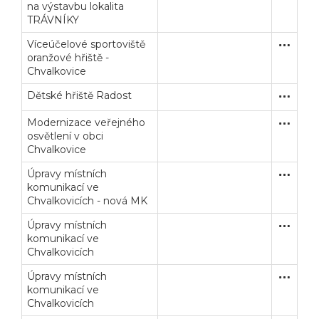
na výstavbu lokalita
TRÁVNÍKY
Víceúčelové sportoviště
Zakázka
Stavební
oranžové hřiště -
Chvalkovice
Dětské hřiště Radost
Zakázka
Dodávk
Modernizace veřejného
Zakázka
Dodávk
osvětlení v obci
Chvalkovice
Veřejné zakázky
Zadavatel
Webináře
Úpravy místních
Zakázka
Stavební
komunikací ve
Poslat
Chvalkovicích - nová MK
Powered by chaterimo
Úpravy místních
Zakázka
Stavební
komunikací ve
Chvalkovicích
Úpravy místních
Zakázka
Stavební
komunikací ve
Chvalkovicích