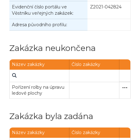
Evidenční číslo portálu ve
Z2021-042824
Věstníku veřejných zakázek:
Adresa původního profilu:
Zakázka neukončena
Název zakázky
Číslo zakázky
Pořízení rolby na úpravu
Zjednodu
Dodávk
ledové plochy
Zakázka byla zadána
Název zakázky
Číslo zakázky