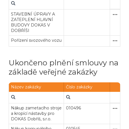
STAVEBNÍ ÚPRAVY A
Zakázka
Stavební
ZATEPLENÍ HLAVNÍ
BUDOVY DOKAS V
DOBŘÍŠI
Pořízení svozového vozu
Zjednodu
Dodávk
Ukončeno plnění smlouvy na
základě veřejné zakázky
Název zakázky
Číslo zakázky
Veřejné zakázky
Zadavatel
Webináře
Nákup zametacího stroje
010496
Zjednodu
Dodávk
a kropící nástavby pro
Poslat
DOKAS Dobříš, s.r.o.
Powered by chaterimo
Nákup komunálního
010545
Zjednodu
Dodávk