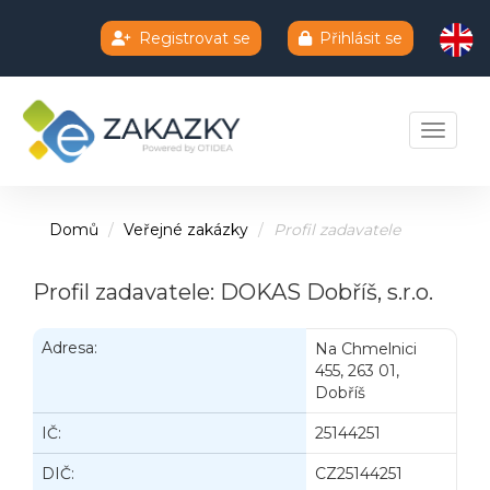
Registrovat se
Přihlásit se
Chatbot e-zakazky
Toggle 
Domů
Veřejné zakázky
Profil zadavatele
Profil zadavatele: DOKAS Dobříš, s.r.o.
Adresa:
Na Chmelnici
455, 263 01,
Dobříš
IČ:
25144251
DIČ:
CZ25144251