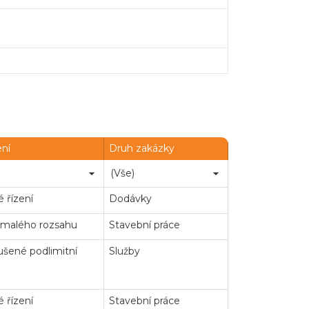
ení
Druh zakázky
 řízení
Dodávky
 malého rozsahu
Stavební práce
šené podlimitní
Služby
 řízení
Stavební práce
Chatbot e-zakazky