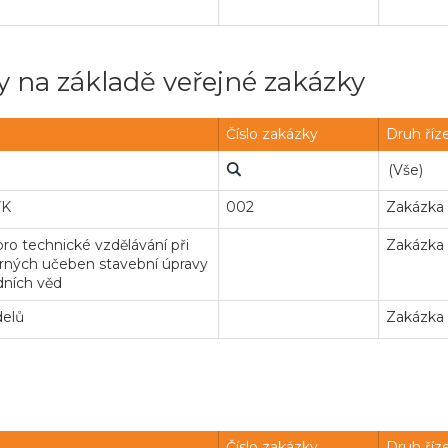
 na základě veřejné zakázky
Číslo zakázky
Druh říz
VK
002
Zakázka
ro technické vzdělávání při
Zakázka
borných učeben stavební úpravy
dních věd
delů
Zakázka
Číslo zakázky
Druh říz