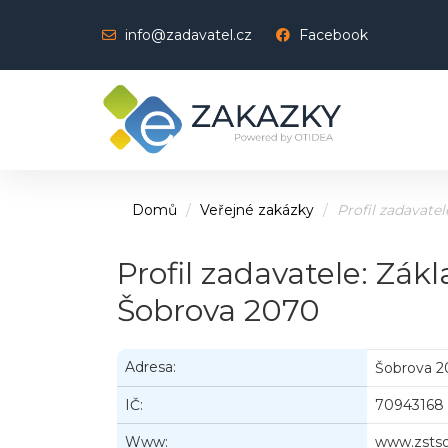
info@zadavatel.cz
Facebook
Domů
Veřejné zakázky
Profil zadavatel
Profil zadavatele: Zák
Šobrova 2070
Adresa:
Šobrova 2
IČ:
70943168
Www:
www.zstso