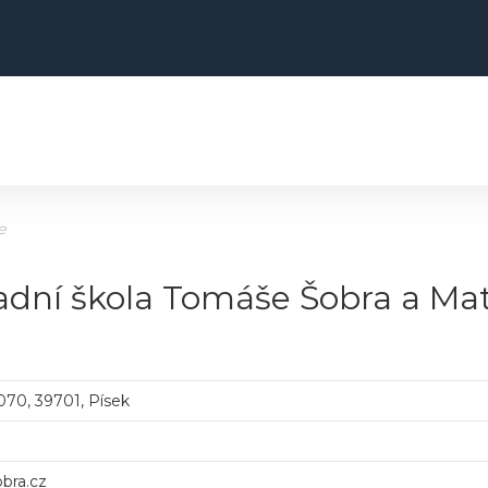
e
ladní škola Tomáše Šobra a Mat
070, 39701, Písek
bra.cz