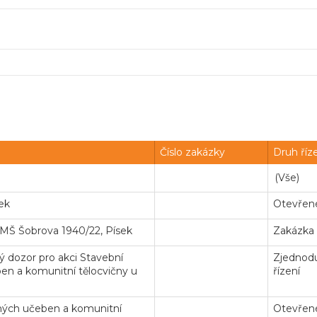
Číslo zakázky
Druh říz
ek
Otevřené
. MŠ Šobrova 1940/22, Písek
Zakázka
 dozor pro akci Stavební
Zjednodu
n a komunitní tělocvičny u
řízení
ných učeben a komunitní
Otevřené