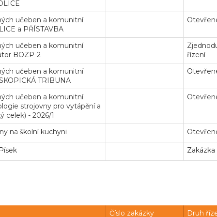
MOLICE
ných učeben a komunitní
Otevřené
MOLICE a PŘÍSTAVBA
ných učeben a komunitní
Zjednodu
nátor BOZP-2
řízení
ných učeben a komunitní
Otevřené
TELESKOPICKÁ TRIBUNA
ných učeben a komunitní
Otevřené
ologie strojovny pro vytápění a
 celek) - 2026/1
ny na školní kuchyni
Otevřené
 Písek
Zakázka
Číslo zakázky
Druh říz