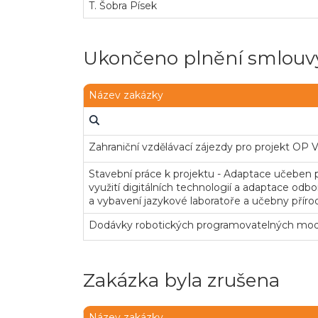
T. Šobra Písek
Ukončeno plnění smlouvy
Název zakázky
Zahraniční vzdělávací zájezdy pro projekt OP 
Stavební práce k projektu - Adaptace učeben p
využití digitálních technologií a adaptace od
a vybavení jazykové laboratoře a učebny příro
Dodávky robotických programovatelných mo
Zakázka byla zrušena
Název zakázky