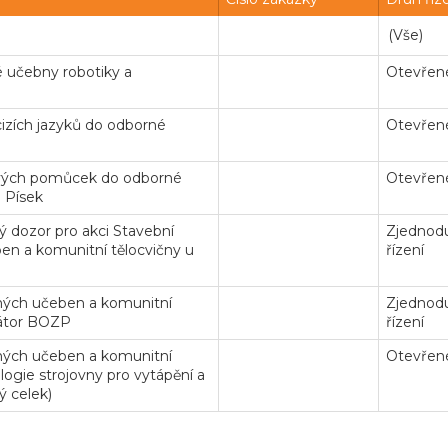
 učebny robotiky a
Otevřené
izích jazyků do odborné
Otevřené
kových pomůcek do odborné
Otevřené
 Písek
 dozor pro akci Stavební
Zjednodu
n a komunitní tělocvičny u
řízení
ných učeben a komunitní
Zjednodu
nátor BOZP
řízení
ných učeben a komunitní
Otevřené
ologie strojovny pro vytápění a
ý celek)
Veř