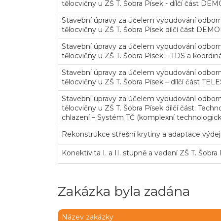
tělocvičny u ZŠ T. Šobra Písek - dílčí část DE
Stavební úpravy za účelem vybudování odbor
tělocvičny u ZŠ T. Šobra Písek dílčí část DE
Stavební úpravy za účelem vybudování odbor
tělocvičny u ZŠ T. Šobra Písek – TDS a koordi
Stavební úpravy za účelem vybudování odbor
tělocvičny u ZŠ T. Šobra Písek – dílčí část 
Stavební úpravy za účelem vybudování odbor
tělocvičny u ZŠ T. Šobra Písek dílčí část: Techn
chlazení – Systém TČ (komplexní technologický
Rekonstrukce střešní krytiny a adaptace výdej
Konektivita I. a II. stupně a vedení ZŠ T. Šobra
Zakázka byla zadána
Název zakázky