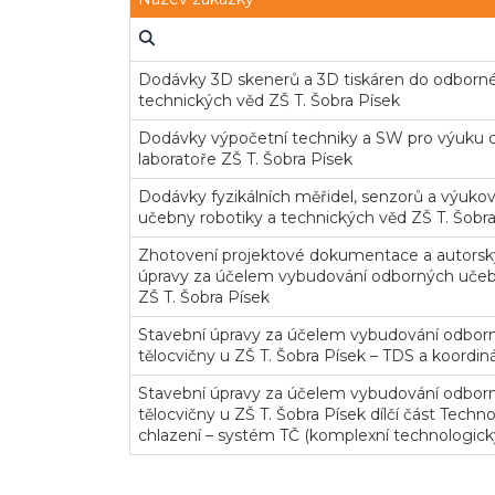
Dodávky 3D skenerů a 3D tiskáren do odborné
technických věd ZŠ T. Šobra Písek
Dodávky výpočetní techniky a SW pro výuku c
laboratoře ZŠ T. Šobra Písek
Dodávky fyzikálních měřidel, senzorů a výu
učebny robotiky a technických věd ZŠ T. Šobra
Zhotovení projektové dokumentace a autorský
úpravy za účelem vybudování odborných učebe
ZŠ T. Šobra Písek
Stavební úpravy za účelem vybudování odbor
tělocvičny u ZŠ T. Šobra Písek – TDS a koordi
Stavební úpravy za účelem vybudování odbor
tělocvičny u ZŠ T. Šobra Písek dílčí část Techn
chlazení – systém TČ (komplexní technologick