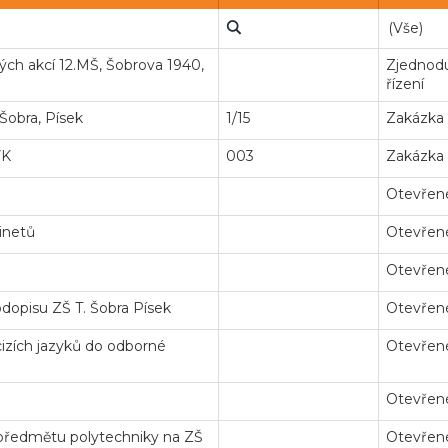
ých akcí 12.MŠ, Šobrova 1940,
Zjednodu
řízení
Šobra, Písek
1/15
Zakázka
VK
003
Zakázka
Otevřené
inetů
Otevřené
Otevřené
opisu ZŠ T. Šobra Písek
Otevřené
izích jazyků do odborné
Otevřené
Otevřené
 předmětu polytechniky na ZŠ
Otevřené