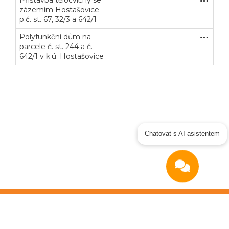
Přístavba tělocvičny se
Užší říze
Stavební
zázemím Hostašovice
p.č. st. 67, 32/3 a 642/1
Polyfunkční dům na
Zjednodu
Stavební
parcele č. st. 244 a č.
642/1 v k.ú. Hostašovice
Chatovat s AI asistentem
Copyright © 2026
OTIDEA CZ s.r.o.
Verze elektronického nástroje: 4.0