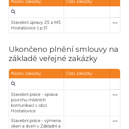
Název zakázky
Číslo zakázky
Stavební úpravy ZŠ a MŠ
Zakázka
Stavební
Hostašovice č.p.31
Ukončeno plnění smlouvy na
základě veřejné zakázky
Název zakázky
Číslo zakázky
Stavební práce - oprava
Zakázka
Stavební
povrchu místních
komunikací v obci
Hostašovice
Stavební práce - výmena
Zakázka
Stavební
oken a dveří v Základní a