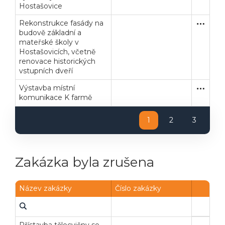
Hostašovice
Rekonstrukce fasády na
Zakázka
Stavební
budově základní a
mateřské školy v
Hostašovicích, včetně
renovace historických
vstupních dveří
Výstavba místní
Zakázka
Stavební
komunikace K farmě
1
2
3
Zakázka byla zrušena
Název zakázky
Číslo zakázky