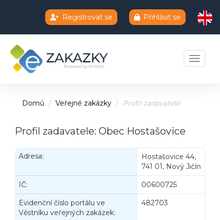
Registrovat se
Přihlásit se
Chatbot e-zakazky
Toggle 
Domů
Veřejné zakázky
Profil zadavatele
Profil zadavatele: Obec Hostašovice
Adresa:
Hostašovice 44,
741 01, Nový Jičín
IČ:
00600725
Evidenční číslo portálu ve
482703
Věstníku veřejných zakázek: