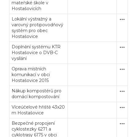
mateřské škole v
Hostašovicích
Lokální výstražný a
Zakázka
Dodávk
varovný protipovodňový
systém pro obec
Hostašovice
Doplnění systému KTR
Zakázka
Dodávk
Hostašovice o DVB-C
vysílání
Oprava místních
Zakázka
Stavební
komunikací v obci
Hostašovice 2015
Nákup kompostérů pro
Zakázka
Dodávk
domácí kompostování
Víceúčelové hřiště 43x20
Zakázka
Stavební
Veřejné zakázky
Zadavatel
Webináře
m Hostašovice
Bezpečné propojení
Zakázka
Stavební
Poslat
cyklostezky 6271 a
cyklotrasy 6175 v obci
Powered by chaterimo