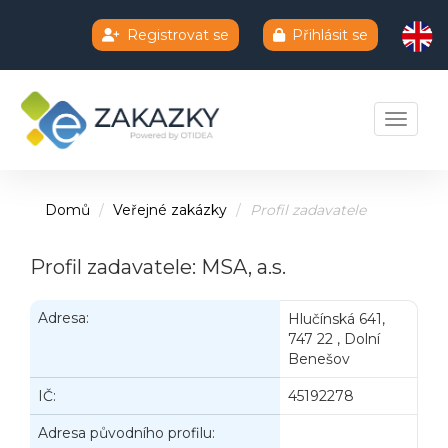
Registrovat se
Přihlásit se
Chatbot e-zakazky
Toggle 
Domů
Veřejné zakázky
Profil zadavatele
Profil zadavatele: MSA, a.s.
Adresa:
Hlučínská 641,
747 22 , Dolní
Benešov
IČ:
45192278
Adresa původního profilu: