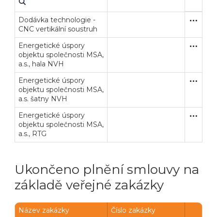
Dodávka technologie -
Otevřené
Dodávk
CNC vertikální soustruh
Energetické úspory
Otevřené
Stavební
objektu společnosti MSA,
a.s., hala NVH
Energetické úspory
Otevřené
Stavební
objektu společnosti MSA,
a.s. šatny NVH
Energetické úspory
Otevřené
Stavební
objektu společnosti MSA,
a.s., RTG
Ukončeno plnění smlouvy na
základě veřejné zakázky
Veřejné zakázky
Zadavatel
Webináře
Název zakázky
Číslo zakázky