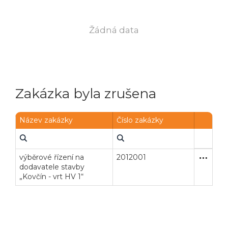
Žádná data
Zakázka byla zrušena
Název zakázky
Číslo zakázky
výběrové řízení na
2012001
Zakázka
Stavební
dodavatele stavby
„Kovčín - vrt HV 1“