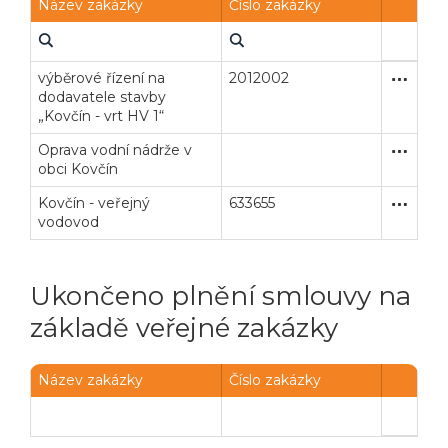
Název zakázky
Číslo zakázky
výběrové řízení na
2012002
Zakázka
Stavební
dodavatele stavby
„Kovčín - vrt HV 1“
Oprava vodní nádrže v
Zakázka
Stavební
obci Kovčín
Kovčín - veřejný
633655
Otevřené
Stavební
vodovod
Ukončeno plnění smlouvy na
základě veřejné zakázky
Veřejné zakázky
Zadavatel
Webináře
Název zakázky
Číslo zakázky
Poslat
Powered by chaterimo