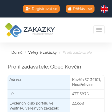
Registrovat se
Přihlásit se
Chatbot e-zakazky
Toggle 
Domů
Veřejné zakázky
Profil zadavatele
Profil zadavatele: Obec Kovčín
Adresa:
Kovčín 57, 34101,
Horažďovice
IČ:
43313876
Evidenční číslo portálu ve
223538
Věstníku veřejných zakázek: