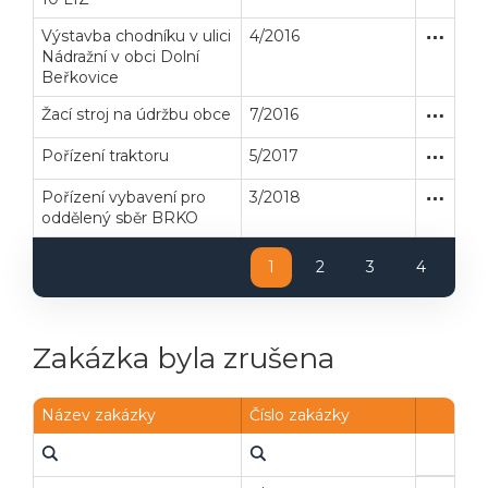
Výstavba chodníku v ulici
4/2016
Zakázka
Stavební
Nádražní v obci Dolní
Beřkovice
Žací stroj na údržbu obce
7/2016
Zakázka
Dodávk
Pořízení traktoru
5/2017
Zakázka
Dodávk
Pořízení vybavení pro
3/2018
Zakázka
Dodávk
oddělený sběr BRKO
1
2
3
4
Zakázka byla zrušena
Název zakázky
Číslo zakázky