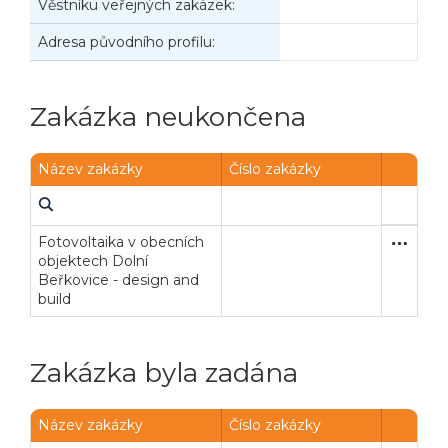
Věstníku veřejných zakázek:
Adresa původního profilu:
Zakázka neukončena
Název zakázky
Číslo zakázky
Fotovoltaika v obecních
Otevřené
Dodávk
objektech Dolní
Beřkovice - design and
build
Zakázka byla zadána
Název zakázky
Číslo zakázky