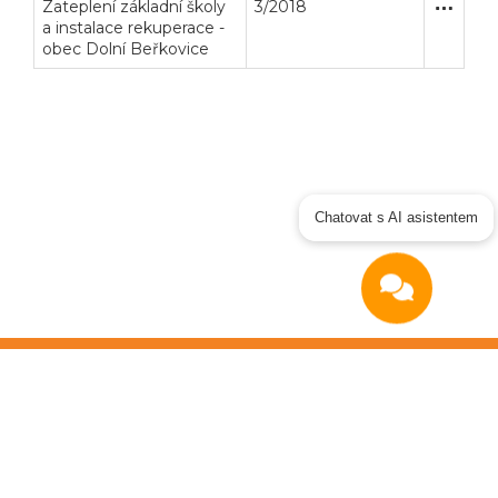
Zateplení základní školy
3/2018
Zakázka
Stavební
a instalace rekuperace -
obec Dolní Beřkovice
Chatovat s AI asistentem
Copyright © 2026
OTIDEA CZ s.r.o.
Verze elektronického nástroje: 4.0
Obchodní podmínky
|
GDPR
|
Manuál dodavatel
|
Prohlášení