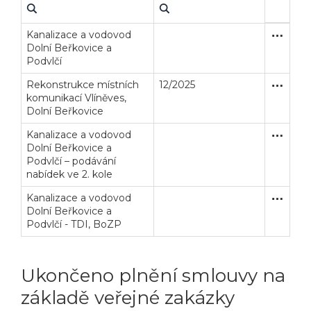
Kanalizace a vodovod
Užší říze
Stavební
Dolní Beřkovice a
Podvlčí
Rekonstrukce místních
12/2025
Zakázka
Stavební
komunikací Vlíněves,
Dolní Beřkovice
Kanalizace a vodovod
Užší říze
Stavební
Dolní Beřkovice a
Podvlčí – podávání
nabídek ve 2. kole
Kanalizace a vodovod
Zakázka
Služby
Dolní Beřkovice a
Podvlčí - TDI, BoZP
Ukončeno plnění smlouvy na
základě veřejné zakázky