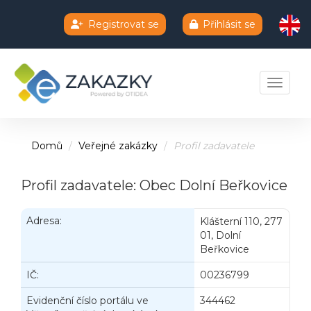
Registrovat se
Přihlásit se
Chatbot e-zakazky
Toggle 
Domů
Veřejné zakázky
Profil zadavatele
Profil zadavatele: Obec Dolní Beřkovice
Adresa:
Klášterní 110, 277
01, Dolní
Beřkovice
IČ:
00236799
Evidenční číslo portálu ve
344462