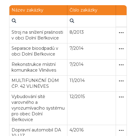
Název zakázky
Číslo zakázky
Stroj na snížení prašnosti
8/2013
Zjednodu
Dodávk
v obci Dolní Beřkovice
Separace bioodpadů v
7/2014
Zakázka
Dodávk
obci Dolní Beřkovice
Rekonstrukce místní
7/2014
Zakázka
Stavební
komunikace Vliněves
MULTIFUNKČNÍ DŮM
11/2014
Zjednodu
Stavební
ČP. 42 VLINĚVES
Veřejné zakázky
Zadavatel
Webináře
Vybudování sítě
12/2015
Zakázka
Dodávk
varovného a
vyrozumívacího systému
Poslat
pro obec Dolní
Beřkovice
Powered by chaterimo
Dopravní automobil DA
4/2016
Zakázka
Dodávk
10 L1Z