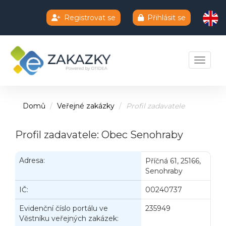
Registrovat se
Přihlásit se
Chatbot e-zakazky
Toggle 
Domů
Veřejné zakázky
Profil zadavatele
Profil zadavatele: Obec Senohraby
Adresa:
Příčná 61, 25166,
Senohraby
IČ:
00240737
Evidenční číslo portálu ve
235949
Věstníku veřejných zakázek: