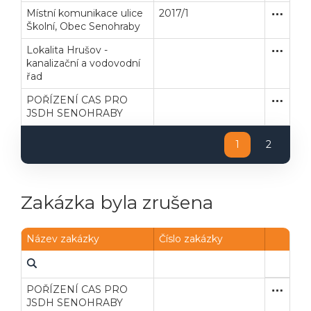
Místní komunikace ulice
2017/1
Zakázka
Stavební
Školní, Obec Senohraby
Lokalita Hrušov -
Zjednodu
Stavební
kanalizační a vodovodní
řad
POŘÍZENÍ CAS PRO
Otevřené
Dodávk
JSDH SENOHRABY
1
2
Zakázka byla zrušena
Název zakázky
Číslo zakázky
POŘÍZENÍ CAS PRO
Zjednodu
Dodávk
JSDH SENOHRABY