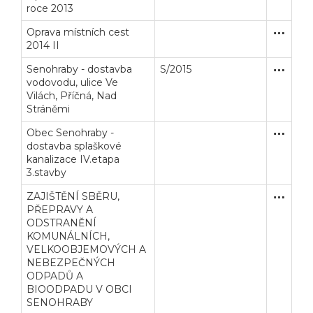
roce 2013
Oprava místních cest
Zakázka
Stavební
2014 II
Senohraby - dostavba
S/2015
Zakázka
Stavební
vodovodu, ulice Ve
Vilách, Příčná, Nad
Stráněmi
Obec Senohraby -
Zakázka
Stavební
dostavba splaškové
kanalizace IV.etapa
3.stavby
ZAJIŠTĚNÍ SBĚRU,
Otevřené
Služby
Veřejné zakázky
Zadavatel
Webináře
PŘEPRAVY A
ODSTRANĚNÍ
KOMUNÁLNÍCH,
Poslat
VELKOOBJEMOVÝCH A
NEBEZPEČNÝCH
Powered by chaterimo
ODPADŮ A
BIOODPADU V OBCI
SENOHRABY