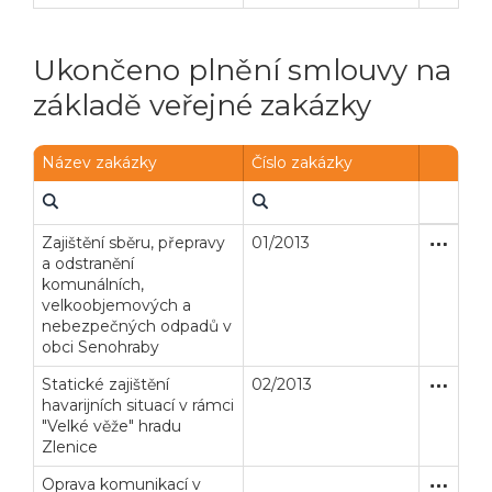
Ukončeno plnění smlouvy na
základě veřejné zakázky
Název zakázky
Číslo zakázky
Zajištění sběru, přepravy
01/2013
Zjednodu
Služby
a odstranění
komunálních,
velkoobjemových a
nebezpečných odpadů v
obci Senohraby
Statické zajištění
02/2013
Zakázka
Stavební
havarijních situací v rámci
"Velké věže" hradu
Zlenice
Oprava komunikací v
Zakázka
Stavební