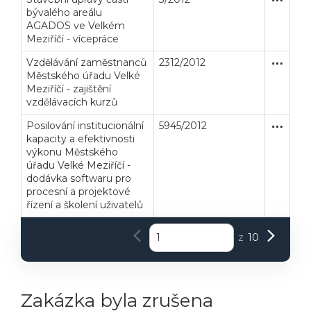
bývalého areálu
AGADOS ve Velkém
Meziříčí - vícepráce
Veřejné zakázky
Zadavatel
Webináře
Vzdělávání zaměstnanců
2312/2012
Zakázka
Služby
Městského úřadu Velké
Poslat
Meziříčí - zajištění
vzdělávacích kurzů
Powered by chaterimo
Posilování institucionální
5945/2012
Zjednodu
Dodávk
kapacity a efektivnosti
výkonu Městského
úřadu Velké Meziříčí -
dodávka softwaru pro
procesní a projektové
řízení a školení uživatelů
z
10
Zakázka byla zrušena