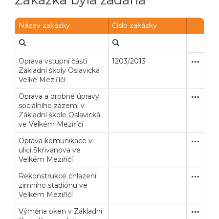
Zakázka byla zadána
Název zakázky
Číslo zakázky
Oprava vstupní části
1203/2013
Zakázka
Stavební
Základní školy Oslavická
Velké Meziříčí
Oprava a drobné úpravy
Zakázka
Stavební
sociálního zázemí v
Základní škole Oslavická
ve Velkém Meziříčí
Oprava komunikace v
Zakázka
Stavební
ulici Skřivanova ve
Velkém Meziříčí
Rekonstrukce chlazení
Zakázka
Stavební
zimního stadiónu ve
Velkém Meziříčí
Výměna oken v Základní
Zakázka
Stavební