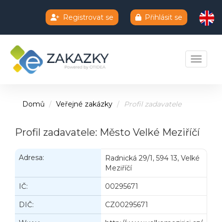
Registrovat se
Přihlásit se
Chatbot e-zakazky
Toggle 
Domů
Veřejné zakázky
Profil zadavatele
Profil zadavatele: Město Velké Meziříčí
Adresa:
Radnická 29/1, 594 13, Velké
Meziříčí
IČ:
00295671
DIČ:
CZ00295671