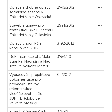
Oprava a drobné úpravy
2745/2012
Zakázka
Stavební
sociálního zázemí v
Základní škole Oslavická
Stavební úpravy pro
2991/2012
Zakázka
Stavební
mateřskou školu v areálu
Základní školy Oslavická
Opravy chodníků a
3192/2012
Zakázka
Stavební
komunikací 2012
Rekonstrukce ulic Malá
3754/2012
Zakázka
Stavební
Stránka, Nádražní a Nad
Tratí ve Velkém Meziříčí
Vypracování projektové
02/2012
Zjednodu
Služby
dokumentace pro
provádění stavby
rekonstrukce
víceúčelového sálu
JUPITERclubu ve
Velkém Meziříčí
Stavební úpravy části
3/2012
Jednací 
Stavební