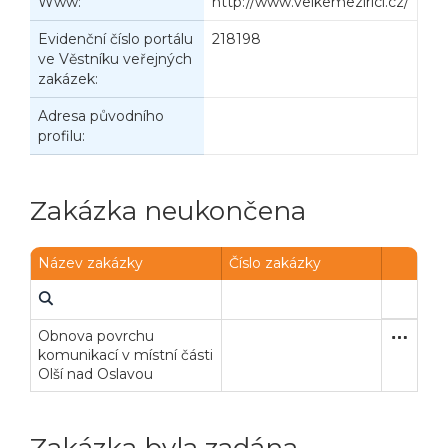
Www:
http://www.velkemezirici.cz/
Evidenční číslo portálu
218198
ve Věstníku veřejných
zakázek:
Adresa původního
profilu:
Zakázka neukončena
Název zakázky
Číslo zakázky
Obnova povrchu
Zjednodu
Stavební
komunikací v místní části
Olší nad Oslavou