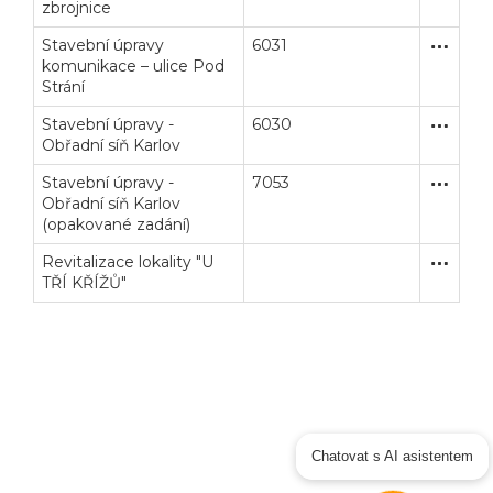
zbrojnice
Stavební úpravy
6031
Zjednodu
Stavební
komunikace – ulice Pod
Strání
Stavební úpravy -
6030
Zjednodu
Stavební
Obřadní síň Karlov
Stavební úpravy -
7053
Zjednodu
Stavební
Obřadní síň Karlov
(opakované zadání)
Revitalizace lokality "U
Zakázka
Stavební
TŘÍ KŘÍŽŮ"
Chatovat s AI asistentem