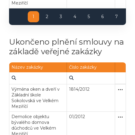
Meziříčí
1
2
3
4
5
6
7
Ukončeno plnění smlouvy na
základě veřejné zakázky
Název zakázky
Číslo zakázky
Výměna oken a dveří v
1814/2012
Zakázka
Stavební
Základní škole
Sokolovská ve Velkém
Meziříčí
Demolice objektu
01/2012
Otevřené
Stavební
bývalého domova
důchodců ve Velkém
Meziříčí