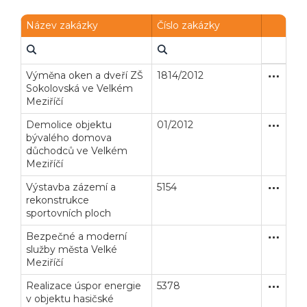
Název zakázky
Číslo zakázky
Výměna oken a dveří ZŠ
1814/2012
Zakázka
Stavební
Sokolovská ve Velkém
Meziříčí
Demolice objektu
01/2012
Zakázka
Stavební
bývalého domova
důchodců ve Velkém
Meziříčí
Výstavba zázemí a
5154
Zjednodu
Stavební
rekonstrukce
sportovních ploch
Bezpečné a moderní
Otevřené
Dodávk
služby města Velké
Meziříčí
Realizace úspor energie
5378
Zjednodu
Stavební
v objektu hasičské