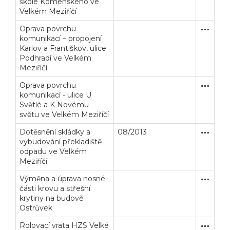
škole Komenského ve
Velkém Meziříčí
Oprava povrchu
Zakázka
Stavební
komunikací – propojení
Karlov a Františkov, ulice
Podhradí ve Velkém
Meziříčí
Oprava povrchu
Zakázka
Stavební
komunikací - ulice U
Světlé a K Novému
světu ve Velkém Meziříčí
Dotěsnění skládky a
08/2013
Zjednodu
Stavební
vybudování překladiště
odpadu ve Velkém
Meziříčí
Výměna a úprava nosné
Zakázka
Stavební
části krovu a střešní
krytiny na budově
Ostrůvek
Rolovací vrata HZS Velké
Zakázka
Dodávk