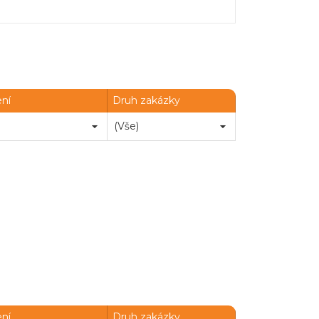
Chatbot e-zakazky
ení
Druh zakázky
ení
Druh zakázky