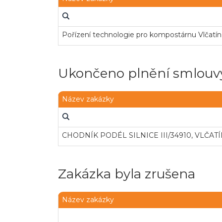
Pořízení technologie pro kompostárnu Vlčatín
Ukončeno plnění smlouvy
Název zakázky
CHODNÍK PODÉL SILNICE III/34910, VLČAT
Zakázka byla zrušena
Název zakázky