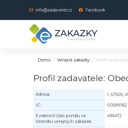
info@zadavatel.cz
Facebook
Domů
Veřejné zakázky
Profil zadavatel
Profil zadavatele: Obe
Adresa:
1, 67505, V
IČ:
00599182
Evidenční číslo portálu ve
496472
Věstníku veřejných zakázek: