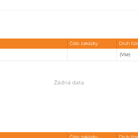
Číslo zakázky
Druh říz
Žádná data
Číslo zakázky
Druh říz