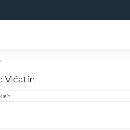
e
c Vlčatín
lčatín