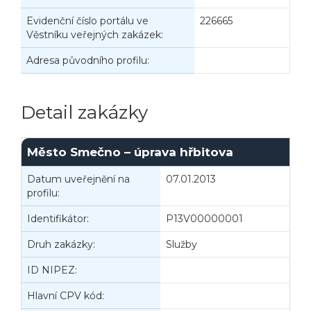
Evidenční číslo portálu ve
226665
Věstníku veřejných zakázek:
Adresa původního profilu:
Detail zakázky
Město Smečno – úprava hřbitova
Datum uveřejnění na
07.01.2013
I
profilu:
Identifikátor:
P13V00000001
Druh zakázky:
Služby
D
ID NIPEZ:
Hlavní CPV kód: