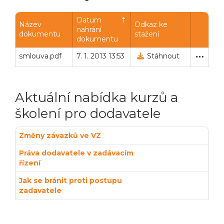
Powered by chaterimo
Datum
Název
Odkaz ke
nahrání
dokumentu
stažení
dokumentu
smlouva.pdf
Automaticky zařazeno
7. 1. 2013 13:53
Stáhnout
Aktuální nabídka kurzů a
školení pro dodavatele
Změny závazků ve VZ
Práva dodavatele v zadávacím
řízení
Jak se bránit proti postupu
zadavatele