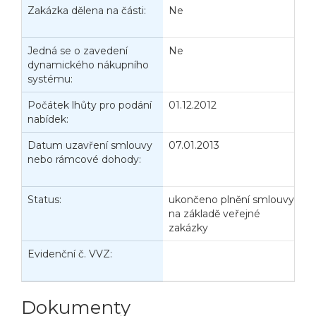
Zakázka dělena na části:
Ne
J
d
Jedná se o zavedení
Ne
P
dynamického nákupního
V
systému:
Počátek lhůty pro podání
01.12.2012
K
nabídek:
n
Datum uzavření smlouvy
07.01.2013
D
nebo rámcové dohody:
z
č
Status:
ukončeno plnění smlouvy
D
na základě veřejné
zakázky
Evidenční č. VVZ:
D
Veřejné zakázky
Zadavatel
Webináře
n
Poslat
Dokumenty