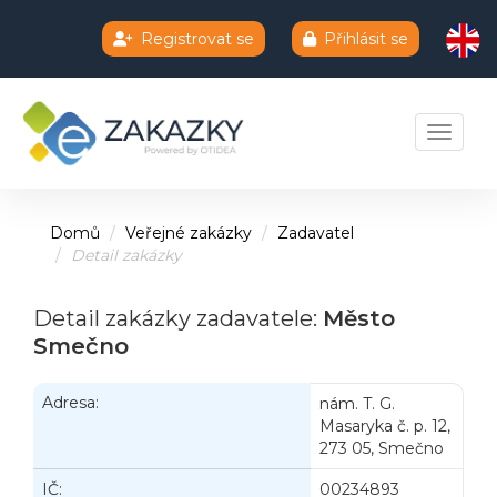
Registrovat se
Přihlásit se
Chatbot e-zakazky
Toggle 
Domů
Veřejné zakázky
Zadavatel
Detail zakázky
Detail zakázky zadavatele:
Město
Smečno
Adresa:
nám. T. G.
Masaryka č. p. 12,
273 05, Smečno
IČ:
00234893