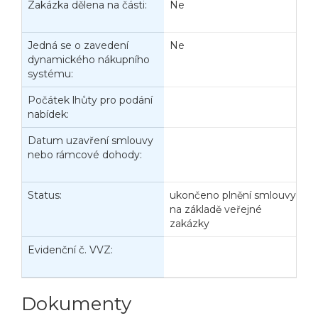
Zakázka dělena na části:
Ne
J
d
Jedná se o zavedení
Ne
P
dynamického nákupního
V
systému:
Počátek lhůty pro podání
K
nabídek:
n
Datum uzavření smlouvy
D
nebo rámcové dohody:
z
č
Status:
ukončeno plnění smlouvy
D
na základě veřejné
zakázky
Evidenční č. VVZ:
D
Veřejné zakázky
Zadavatel
Webináře
n
Poslat
Dokumenty