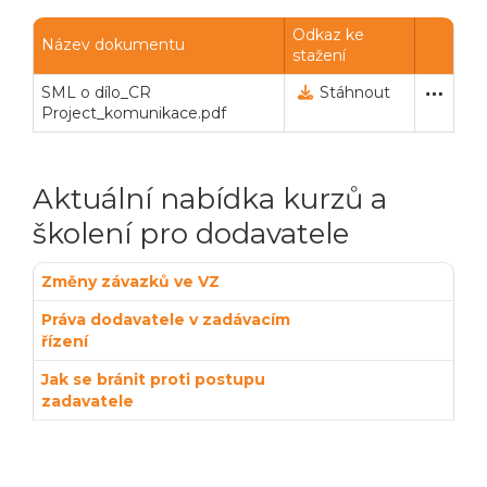
Powered by chaterimo
Odkaz ke
Název dokumentu
stažení
SML o dílo_CR
Automaticky zařazeno
7. 8. 2013 15:28
Stáhnout
Project_komunikace.pdf
Aktuální nabídka kurzů a
školení pro dodavatele
Změny závazků ve VZ
Práva dodavatele v zadávacím
řízení
Jak se bránit proti postupu
zadavatele