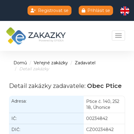
Registrovat se
Přihlásit se
Chatbot e-zakazky
Toggle 
Domů
Veřejné zakázky
Zadavatel
Detail zakázky
Detail zakázky zadavatele:
Obec Ptice
Adresa:
Ptice č. 140, 252
18, Úhonice
IČ:
00234842
DIČ:
CZ00234842