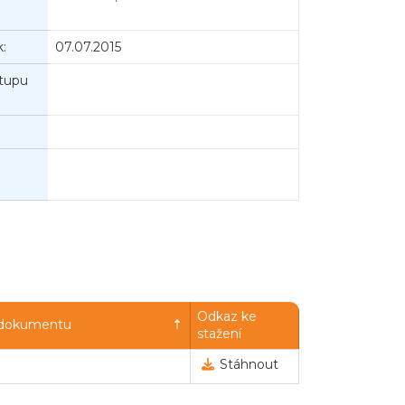
:
07.07.2015
tupu
Odkaz ke
 dokumentu
stažení
Stáhnout