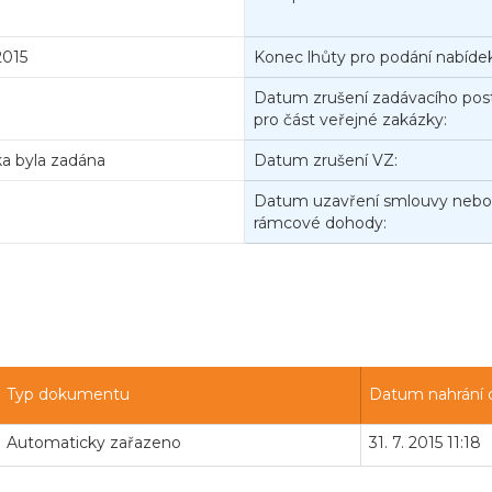
2015
Konec lhůty pro podání nabídek
Datum zrušení zadávacího pos
pro část veřejné zakázky:
a byla zadána
Datum zrušení VZ:
Datum uzavření smlouvy nebo
rámcové dohody:
Typ dokumentu
Datum nahrání
Automaticky zařazeno
31. 7. 2015 11:18