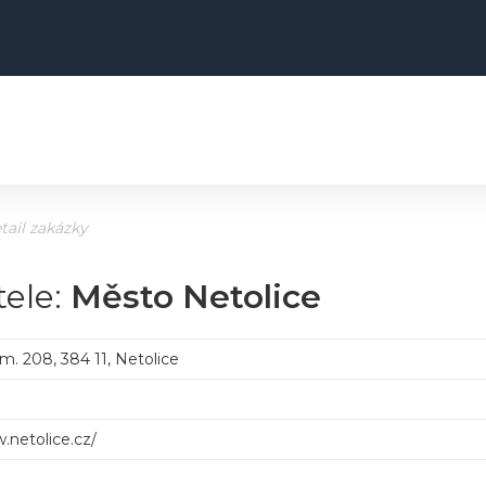
tail zakázky
tele:
Město Netolice
. 208, 384 11, Netolice
.netolice.cz/