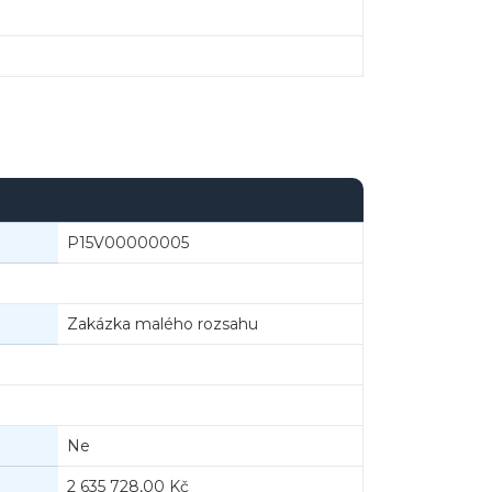
Chatbot e-zakazky
P15V00000005
Zakázka malého rozsahu
Ne
2 635 728,00 Kč