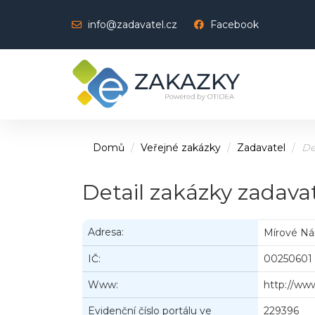
info@zadavatel.cz
Facebook
Domů
Veřejné zakázky
Zadavatel
De
Detail zakázky zadava
Adresa:
Mírové Nám
IČ:
00250601
Www:
http://www
Evidenční číslo portálu ve
229396