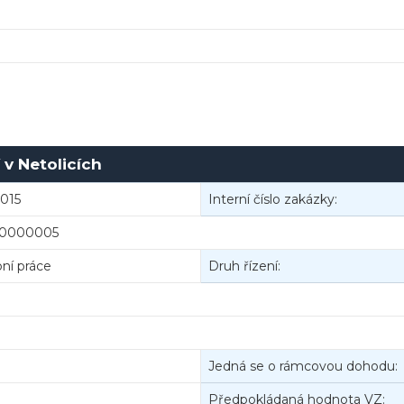
v Netolicích
2015
Interní číslo zakázky:
00000005
ní práce
Druh řízení:
Jedná se o rámcovou dohodu:
Předpokládaná hodnota VZ: