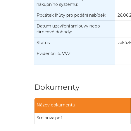
nákupního systému:
Počátek lhůty pro podání nabídek:
26.06.
Datum uzavření smlouvy nebo
rámcové dohody:
Status:
zakázk
Evidenční č. VVZ:
Dokumenty
Název dokumentu
Smlouva.pdf