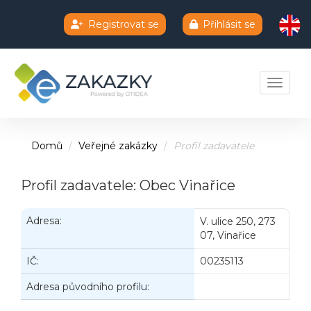
Registrovat se
Přihlásit se
Chatbot e-zakazky
Toggle 
Domů
Veřejné zakázky
Profil zadavatele
Profil zadavatele: Obec Vinařice
Adresa:
V. ulice 250, 273
07, Vinařice
IČ:
00235113
Adresa původního profilu: