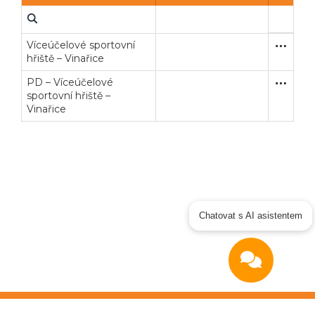
Víceúčelové sportovní
Zakázka
Služby
hřiště – Vinařice
PD – Víceúčelové
Zakázka
Služby
sportovní hřiště –
Vinařice
Chatovat s AI asistentem
Copyright © 2026
OTIDEA CZ s.r.o.