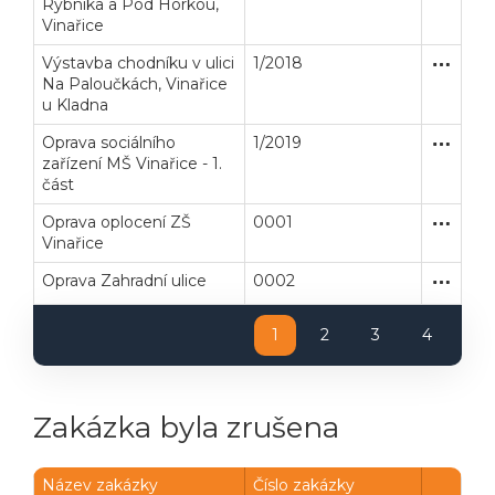
Rybníka a Pod Horkou,
Vinařice
Powered by chaterimo
Výstavba chodníku v ulici
1/2018
Zakázka
Stavební
Na Paloučkách, Vinařice
u Kladna
Oprava sociálního
1/2019
Zakázka
Stavební
zařízení MŠ Vinařice - 1.
část
Oprava oplocení ZŠ
0001
Zakázka
Stavební
Vinařice
Oprava Zahradní ulice
0002
Zakázka
Stavební
1
2
3
4
Zakázka byla zrušena
Název zakázky
Číslo zakázky