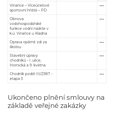
Vinařice – Víceúčelové
Zakázka
Služby
sportovní hřiště – PD
Obnova
Uzavřen
Stavební
vodohospodářské
funkce vodní nádrže v
k.ú. Vinařice u Kladna
Oprava opěrné zdi za
Uzavřen
Stavební
školou
Stavební úpravy
Uzavřen
Stavební
chodníků - I. ulice,
Hornická a 9. května
Chodník podél III/2387 -
Uzavřen
Stavební
etapa 3
Ukončeno plnění smlouvy na
základě veřejné zakázky