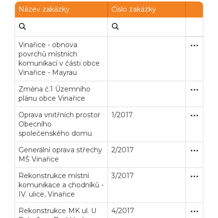
Název zakázky
Číslo zakázky
Vinařice - obnova
Zakázka
Stavební
povrchů místních
komunikací v části obce
Vinařice - Mayrau
Změna č.1 Územního
Zakázka
Služby
plánu obce Vinařice
Oprava vnitřních prostor
1/2017
Zakázka
Stavební
Obecního
společenského domu
Generální oprava střechy
2/2017
Zakázka
Stavební
MŠ Vinařice
Rekonstrukce místní
3/2017
Zakázka
Stavební
komunikace a chodníků -
Veřejné zakázky
Zadavatel
Webináře
IV. ulice, Vinařice
Rekonstrukce MK ul. U
4/2017
Zakázka
Stavební
Poslat