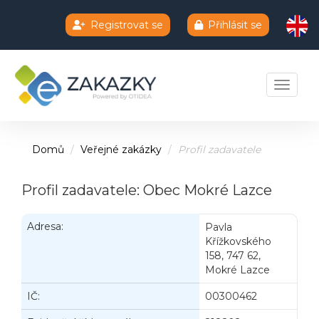
Registrovat se
Přihlásit se
Chatbot e-zakazky
Toggle 
Domů
Veřejné zakázky
Profil zadavatele
Profil zadavatele: Obec Mokré Lazce
Adresa:
Pavla
Křížkovského
158, 747 62,
Mokré Lazce
IČ:
00300462