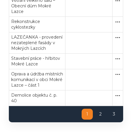
Větrání velkého sálu –
Zakázka
Dodávk
Obecní dům Mokré
Lazce
Rekonstrukce
Zakázka
Stavební
cyklostezky
LAZEČANKA - provedení
Zakázka
Stavební
nezateplené fasády v
Mokrých Lazcích
Stavební práce - hřbitov
Zakázka
Stavební
Mokré Lazce
Oprava a údržba místních
Zakázka
Stavební
komunikací v obci Mokré
Lazce – část 1
Demolice objektu č. p.
Zakázka
Stavební
40
1
2
3