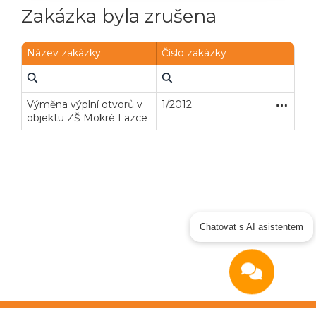
Zakázka byla zrušena
Název zakázky
Číslo zakázky
Výměna výplní otvorů v
1/2012
Zakázka
Stavební
objektu ZŠ Mokré Lazce
Chatovat s AI asistentem