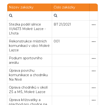
Název zakázky
Číslo zakázky
Stezka podél silnice
BT 21/2021
Otevřené
Stavební
III/4673 Mokré Lazce -
Lhota
Rekonstrukce místních
001
Zakázka
Stavební
komunikací v obci Mokré
Lazce
Podium sportovního
Zakázka
Stavební
areálu
Úprava povrchu
Zakázka
Stavební
komunikace a chodníku
Na Nivě
Oprava chodníků v okolí
Zakázka
Stavební
ZŠ a MŠ, Mokré Lazce
Úprava křižovatky a
Zakázka
Stavební
přechod pro chodce na