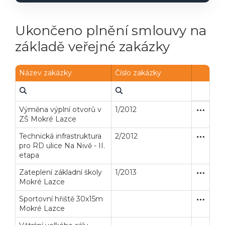
Ukončeno plnění smlouvy na
základě veřejné zakázky
Název zakázky
Číslo zakázky
Výměna výplní otvorů v
1/2012
Zakázka
Dodávk
ZŠ Mokré Lazce
Veřejné zakázky
Zadavatel
Webináře
Technická infrastruktura
2/2012
Zakázka
Stavební
pro RD ulice Na Nivě - II.
etapa
Poslat
Zateplení základní školy
1/2013
Zjednodu
Stavební
Powered by chaterimo
Mokré Lazce
Sportovní hřiště 30x15m
Zakázka
Stavební
Mokré Lazce