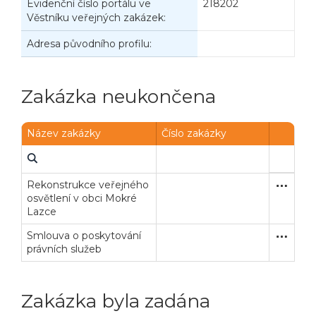
Evidenční číslo portálu ve
218202
Věstníku veřejných zakázek:
Adresa původního profilu:
Zakázka neukončena
Název zakázky
Číslo zakázky
Rekonstrukce veřejného
Zakázka
Stavební
osvětlení v obci Mokré
Lazce
Smlouva o poskytování
Poptávk
Služby
právních služeb
Zakázka byla zadána