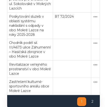
ul. Sokolovské v Mokrých
Lazcích
Poskytování služeb v
BT 72/2024
Otevřené
Služby
oblasti systému
nakládání s odpady v
obci Mokré Lazce na
roky 2025-2028
Chodník podél sil.
Zakázka
Stavební
III/4673 ulice Záhumenní
– Hasičská zbrojnice v
obci Mokré Lazce
Revitalizace veřejného
Zakázka
Stavební
prostranství v obci Mokré
Lazce
Zastřešení kulturně-
Zakázka
Stavební
sportovního areálu obce
Mokré Lazce
1
2