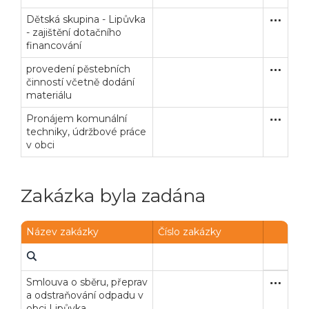
Dětská skupina - Lipůvka
Zakázka
Služby
- zajištění dotačního
financování
provedení pěstebních
Zakázka
Služby
činností včetně dodání
materiálu
Pronájem komunální
Zakázka
Služby
techniky, údržbové práce
v obci
Zakázka byla zadána
Název zakázky
Číslo zakázky
Smlouva o sběru, přeprav
Poptávk
Služby
a odstraňování odpadu v
obci Lipůvka