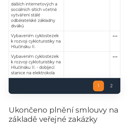
dalších internetových a
sociálních sítích včetně
vytváření stálé
odběratelské základny
diváků
Vybavením cyklostezek
Poptávk
Dodávk
k rozvoji cykloturistiky na
Hlučínsku II.
Vybavením cyklostezek
Zakázka
Dodávk
k rozvoji cykloturistiky na
Hlučínsku II. - dobíjecí
stanice na elektrokola
1
2
Veřejné zakázky
Zadavatel
Webináře
Ukončeno plnění smlouvy na
Poslat
základě veřejné zakázky
Powered by chaterimo