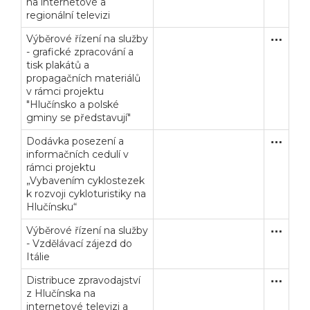
na internetové a
regionální televizi
Výběrové řízení na služby
Zakázka
Služby
- grafické zpracování a
tisk plakátů a
propagačních materiálů
v rámci projektu
"Hlučínsko a polské
gminy se představují"
Dodávka posezení a
Zakázka
Dodávk
informačních cedulí v
rámci projektu
„Vybavením cyklostezek
k rozvoji cykloturistiky na
Hlučínsku“
Výběrové řízení na služby
Zakázka
Služby
- Vzdělávací zájezd do
Itálie
Distribuce zpravodajství
Zakázka
Služby
z Hlučínska na
internetové televizi a