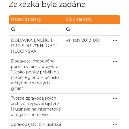
Zakázka byla zadána
Název zakázky
Číslo zakázky
DODÁVKA ENERGIÍ
vz_soh_2012_001
Otevřené
Služby
PRO SDRUŽENÍ OBCÍ
HLUČÍNSKA
Dodavatel mapového
Zakázka
Služby
portálu v rámci projektu
"Česko-polský příběh na
mapě regionu Hlučínska
a čtyř partnerských
gmin"
Tvorba zpravodajských
Zjednodu
Služby
archivů a zpravodajství z
Hlučínska na internetové
a regionální televizi
Zpravodajství z Hlučínska
Zakázka
Služby