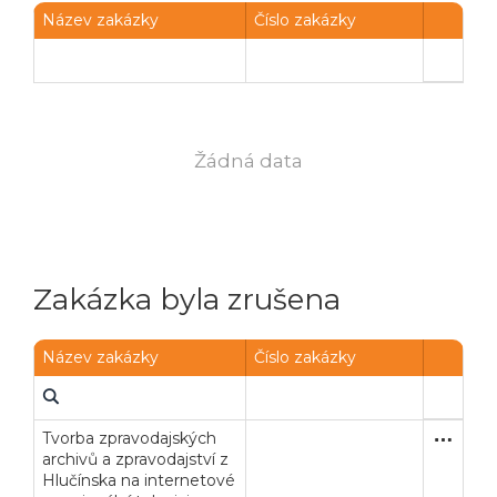
Název zakázky
Číslo zakázky
Žádná data
Zakázka byla zrušena
Název zakázky
Číslo zakázky
Tvorba zpravodajských
Otevřené
Služby
archivů a zpravodajství z
Hlučínska na internetové