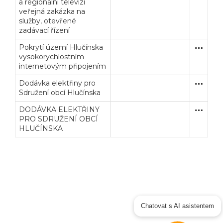
a regionální televizi
veřejná zakázka na
služby, otevřené
zadávací řízení
Pokrytí území Hlučínska
Soutěž 
Služby
vysokorychlostním
internetovým připojením
Dodávka elektřiny pro
Otevřené
Dodávk
Sdružení obcí Hlučínska
DODÁVKA ELEKTŘINY
Otevřené
Dodávk
PRO SDRUŽENÍ OBCÍ
HLUČÍNSKA
Chatovat s AI asistentem