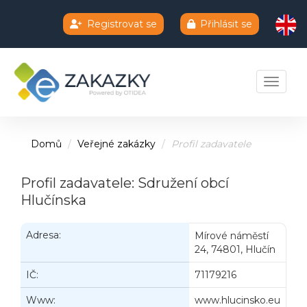
Registrovat se
Přihlásit se
Chatbot e-zakazky
Toggle 
Domů
Veřejné zakázky
Profil zadavatele
Profil zadavatele: Sdružení obcí
Hlučínska
Adresa:
Mírové náměstí
24, 74801, Hlučín
IČ:
71179216
Www:
www.hlucinsko.eu