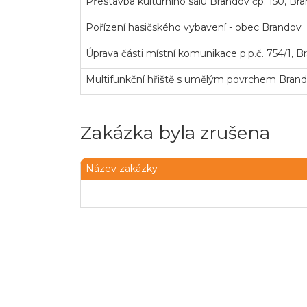
Přestavba kulturního sálu Brandov čp. 150, Br
Pořízení hasičského vybavení - obec Brandov
Úprava části místní komunikace p.p.č. 754/1, B
Multifunkční hřiště s umělým povrchem Bran
Zakázka byla zrušena
Název zakázky