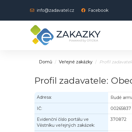
info@zadavatel.cz
Facebook
Domů
Veřejné zakázky
Profil zadavatel
Profil zadavatele: Ob
Adresa:
Rudé armá
IČ:
00265837
Evidenční číslo portálu ve
370872
Věstníku veřejných zakázek: