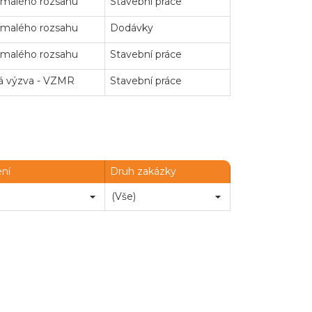
 malého rozsahu
Stavební práce
 malého rozsahu
Dodávky
 malého rozsahu
Stavební práce
á výzva - VZMR
Stavební práce
ení
Druh zakázky