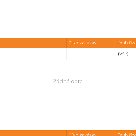
Číslo zakázky
Druh říz
Žádná data
Číslo zakázky
Druh říz