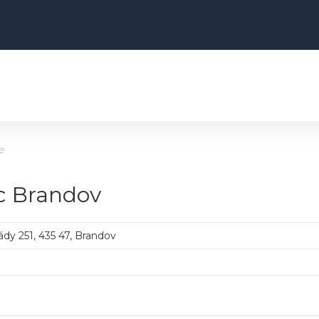
e
ec Brandov
dy 251, 435 47, Brandov