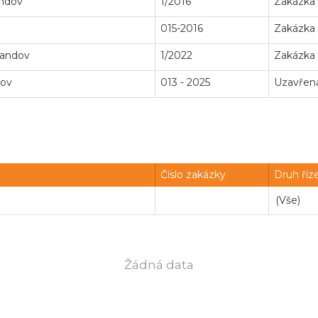
andov
1/2016
Zakázka
015-2016
Zakázka
randov
1/2022
Zakázka
dov
013 - 2025
Uzavřen
Číslo zakázky
Druh říz
Žádná data