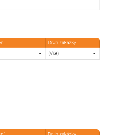
ení
Druh zakázky
Chatbot e-zakazky
ení
Druh zakázky