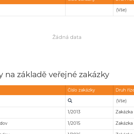
Žádná data
 na základě veřejné zakázky
Číslo zakázky
Druh říz
1/2013
Zakázka
ndov
1/2015
Zakázka