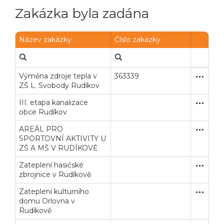
Zakázka byla zadána
Název zakázky
Číslo zakázky
Výměna zdroje tepla v
363339
Otevřené
Dodávk
ZŠ L. Svobody Rudíkov
III. etapa kanalizace
Otevřené
Stavební
obce Rudíkov
AREÁL PRO
Zakázka
Stavební
SPORTOVNÍ AKTIVITY U
ZŠ A MŠ V RUDÍKOVĚ
Zateplení hasičské
Zakázka
Stavební
zbrojnice v Rudíkově
Zateplení kulturního
Zakázka
Stavební
domu Orlovna v
Rudíkově