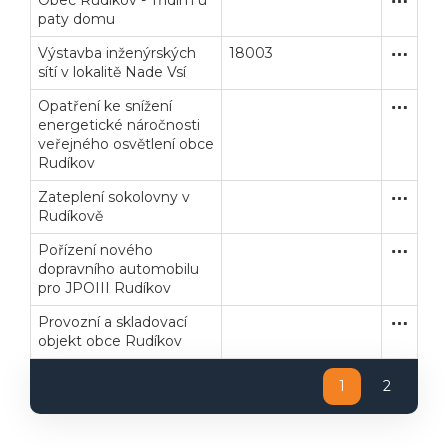
Obec Rudíkov - Třídím u
Zakázka
Dodávk
paty domu
Výstavba inženýrských
18003
Užší říze
Stavební
sítí v lokalitě Nade Vsí
Opatření ke snížení
Zakázka
Dodávk
energetické náročnosti
veřejného osvětlení obce
Rudíkov
Zateplení sokolovny v
Zakázka
Stavební
Rudíkově
Pořízení nového
Zakázka
Dodávk
dopravního automobilu
pro JPOIII Rudíkov
Provozní a skladovací
Zakázka
Stavební
objekt obce Rudíkov
1
2