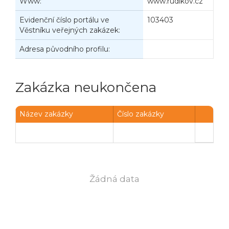
Www:
www.rudikov.cz
Evidenční číslo portálu ve
103403
Věstníku veřejných zakázek:
Adresa původního profilu:
Zakázka neukončena
Název zakázky
Číslo zakázky
Žádná data