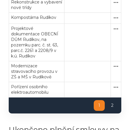
Rekonstrukce a vybavení
Zakázka
Stavební
nové třídy
Kompostárna Rudíkov
Zakázka
Dodávk
Projektové
Zakázka
Dodávk
dokumentace OBECNÍ
DŮM Rudíkov, na
pozemku parc. č. st. 63,
parc.č. 2261 a 2208/9 v
k.ú. Rudíkov
Modernizace
Zjednodu
Dodávk
stravovacího provozu v
ZŠ a MŠ v Rudíkově
Pořízení osobního
Uzavřen
Dodávk
elektroautomobilu
1
2
Ukončeno plnění smlouvy na