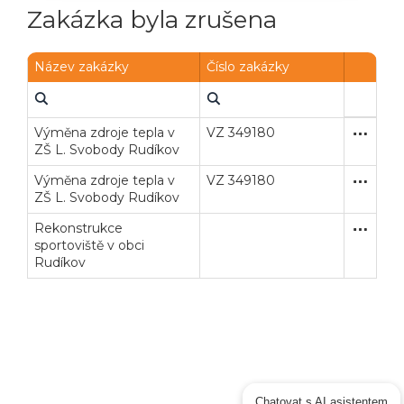
Zakázka byla zrušena
Název zakázky
Číslo zakázky
Výměna zdroje tepla v
VZ 349180
Otevřené
Dodávk
ZŠ L. Svobody Rudíkov
Výměna zdroje tepla v
VZ 349180
Otevřené
Dodávk
ZŠ L. Svobody Rudíkov
Rekonstrukce
Zakázka
Stavební
sportoviště v obci
Rudíkov