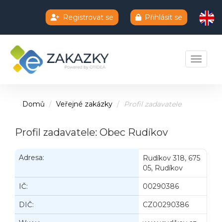
Registrovat se
Přihlásit se
Chatbot e-zakazky
Toggle 
Domů
Veřejné zakázky
Profil zadavatele
Profil zadavatele: Obec Rudíkov
Adresa:
Rudíkov 318, 675
05, Rudíkov
IČ:
00290386
DIČ:
CZ00290386