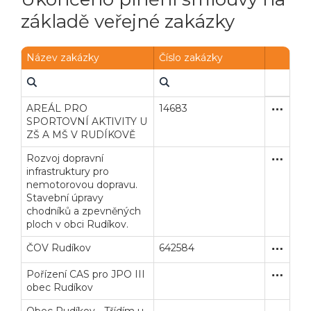
základě veřejné zakázky
Název zakázky
Číslo zakázky
AREÁL PRO
14683
Zjednodu
Stavební
SPORTOVNÍ AKTIVITY U
ZŠ A MŠ V RUDÍKOVĚ
Rozvoj dopravní
Zakázka
Stavební
infrastruktury pro
nemotorovou dopravu.
Stavební úpravy
chodníků a zpevněných
ploch v obci Rudíkov.
Veřejné zakázky
Zadavatel
Webináře
ČOV Rudíkov
642584
Užší říze
Stavební
Pořízení CAS pro JPO III
Otevřené
Dodávk
Poslat
obec Rudíkov
Powered by chaterimo