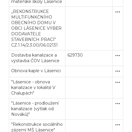
mateřské školy Lásenice
„REKONSTRUKCE
Zjednodu
Stavební
MULTIFUNKČNÍHO
OBECNÍHO DOMU V
OBCI LÁSENICE VÝBĚR
DODAVATELE
STAVEBNÍCH PRACÍ“
CZ.1.14/2.3.00/06.02131
Dostavba kanalizace a
629730
Otevřené
Stavební
výstavba ČOV Lásenice
Obnova kaple v Lásenici
Zakázka
Stavební
Veřejné zakázky
Zadavatel
Webináře
"Lásenice - obnova
Zakázka
Stavební
kanalizace v lokalitě V
Chalupách"
Poslat
"Lásenice - prodloužení
Zakázka
Stavební
Powered by chaterimo
kanalizace (výtlak od
Nováků)"
"Rekonstrukce sociálního
Zakázka
Stavební
zázemí MŠ Lásenice"