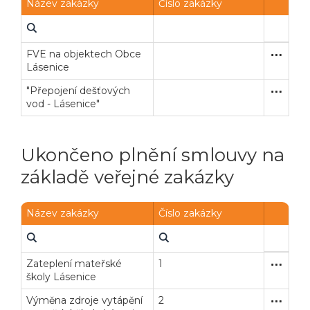
Název zakázky
Číslo zakázky
FVE na objektech Obce
Zjednodu
Dodávk
Lásenice
"Přepojení dešťových
Zakázka
Stavební
vod - Lásenice"
Ukončeno plnění smlouvy na
základě veřejné zakázky
Název zakázky
Číslo zakázky
Zateplení mateřské
1
Zakázka
Stavební
školy Lásenice
Výměna zdroje vytápění
2
Zakázka
Dodávk