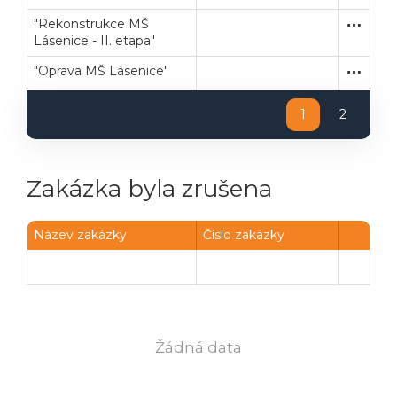
"Rekonstrukce MŠ
Zakázka
Stavební
Lásenice - II. etapa"
"Oprava MŠ Lásenice"
Zakázka
Stavební
1
2
Zakázka byla zrušena
Název zakázky
Číslo zakázky
Žádná data