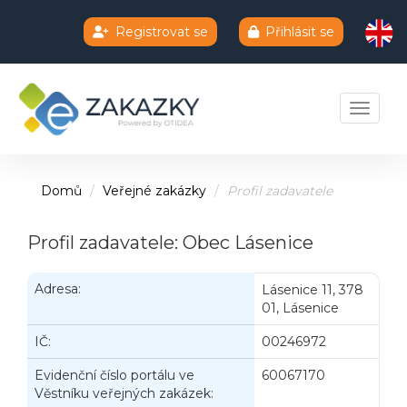
Registrovat se
Přihlásit se
Chatbot e-zakazky
Toggle 
Domů
Veřejné zakázky
Profil zadavatele
Profil zadavatele: Obec Lásenice
Adresa:
Lásenice 11, 378
01, Lásenice
IČ:
00246972
Evidenční číslo portálu ve
60067170
Věstníku veřejných zakázek: