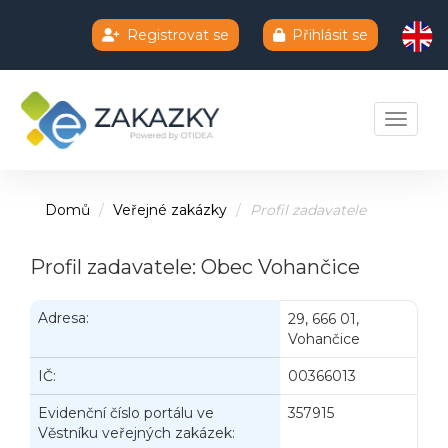
Registrovat se
Přihlásit se
Chatbot e-zakazky
Toggle 
Domů
Veřejné zakázky
Profil zadavatele
Profil zadavatele: Obec Vohančice
Adresa:
29, 666 01,
Vohančice
IČ:
00366013
Evidenční číslo portálu ve
357915
Věstníku veřejných zakázek: