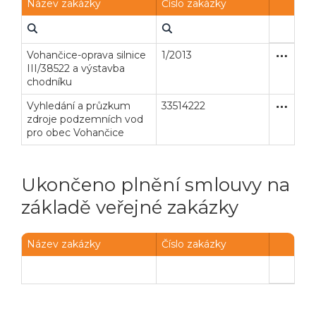
Název zakázky
Číslo zakázky
Vohančice-oprava silnice
1/2013
Zakázka
Stavební
III/38522 a výstavba
chodníku
Vyhledání a průzkum
33514222
Zakázka
Stavební
zdroje podzemních vod
pro obec Vohančice
Ukončeno plnění smlouvy na
základě veřejné zakázky
Název zakázky
Číslo zakázky
Veřejné zakázky
Zadavatel
Webináře
Poslat