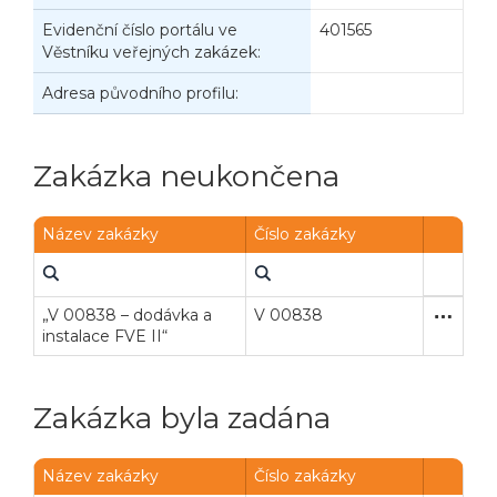
Evidenční číslo portálu ve
401565
Věstníku veřejných zakázek:
Adresa původního profilu:
Zakázka neukončena
Název zakázky
Číslo zakázky
„V 00838 – dodávka a
V 00838
Otevřené
Dodávk
instalace FVE II“
Zakázka byla zadána
Název zakázky
Číslo zakázky