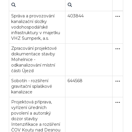
Správa a provozování
403844
Koncesní
Služby
kanalizační složky
vodohospodářské
infrastruktury v majetku
VHZ Šumperk, a.s.
Zpracování projektové
Zakázka
Služby
dokumentace stavby
Mohelnice -
odkanalizování místní
části Újezd
Sobotín - rozšíření
644568
Otevřené
Stavební
gravitační splaškové
kanalizace
Projektová příprava,
Zakázka
Služby
vyřízení úředních
povolení a autorský
dozor stavby
Intenzifikace a rozšíření
ČOV Kouty nad Desnou