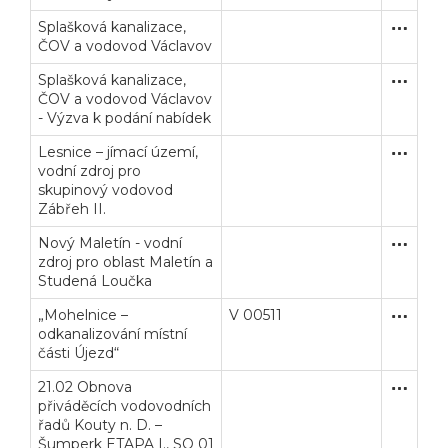
Splašková kanalizace,
Užší říze
Stavební
ČOV a vodovod Václavov
Splašková kanalizace,
Užší říze
Stavební
ČOV a vodovod Václavov
- Výzva k podání nabídek
Lesnice – jímací území,
Zakázka
Stavební
vodní zdroj pro
skupinový vodovod
Zábřeh II.
Nový Maletín - vodní
Zakázka
Stavební
zdroj pro oblast Maletín a
Studená Loučka
„Mohelnice –
V 00511
Zjednodu
Stavební
odkanalizování místní
části Újezd“
21.02 Obnova
Poptávk
Stavební
přiváděcích vodovodních
řadů Kouty n. D. –
Šumperk ETAPA I., SO 01