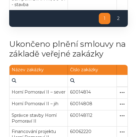
- stavba
1
2
Ukončeno plnění smlouvy na
základě veřejné zakázky
Název zakázky
Číslo zakázky
Horní Pomoraví II – sever
60014814
Otevřené
Stavební
Horní Pomoraví II – jih
60014808
Otevřené
Stavební
Správce stavby Horní
600148112
Otevřené
Služby
Pomoraví II
Financování projektu
60062220
Otevřené
Služby