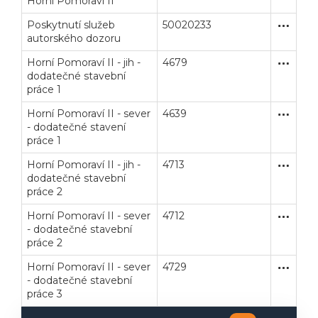
Horní Pomoraví II
Poskytnutí služeb
50020233
Jednací 
Služby
autorského dozoru
Veřejné zakázky
Zadavatel
Webináře
Horní Pomoraví II - jih -
4679
Jednací 
Stavební
dodatečné stavební
práce 1
Poslat
Horní Pomoraví II - sever
4639
Jednací 
Stavební
Powered by chaterimo
- dodatečné stavení
práce 1
Horní Pomoraví II - jih -
4713
Jednací 
Stavební
dodatečné stavební
práce 2
Horní Pomoraví II - sever
4712
Jednací 
Stavební
- dodatečné stavební
práce 2
Horní Pomoraví II - sever
4729
Jednací 
Stavební
- dodatečné stavební
práce 3