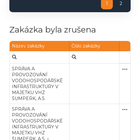
1
2
Zakázka byla zrušena
Název zakázky
Číslo zakázky
SPRÁVA A
Koncesní
Služby
PROVOZOVÁNÍ
VODOHOSPODÁŘSKÉ
INFRASTRUKTURY V
MAJETKU VHZ
ŠUMPERK, A.S.
SPRÁVA A
Koncesní
Služby
PROVOZOVÁNÍ
VODOHOSPODÁŘSKÉ
INFRASTRUKTURY V
MAJETKU VHZ
ŠUMPERK, A.S. –