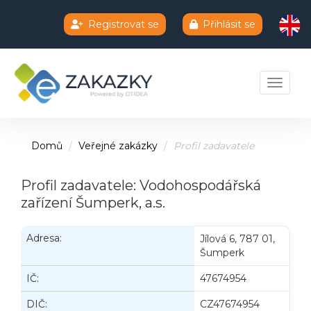
Registrovat se
Přihlásit se
Chatbot e-zakazky
Toggle 
Domů
Veřejné zakázky
Profil zadavatele
Profil zadavatele: Vodohospodářská
zařízení Šumperk, a.s.
Adresa:
Jílová 6, 787 01,
Šumperk
IČ:
47674954
DIČ:
CZ47674954