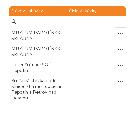
Název zakázky
Číslo zakázky
MUZEUM RAPOTÍNSKÉ
Zakázka
Dodávk
SKLÁRNY
MUZEUM RAPOTÍNSKÉ
Zakázka
Dodávk
SKLÁRNY
Retenční nádrž OÚ
Zakázka
Stavební
Rapotín
Smíšená stezka podél
Zjednodu
Stavební
silnice I/11 mezi obcemi
Rapotín a Petrov nad
Desnou