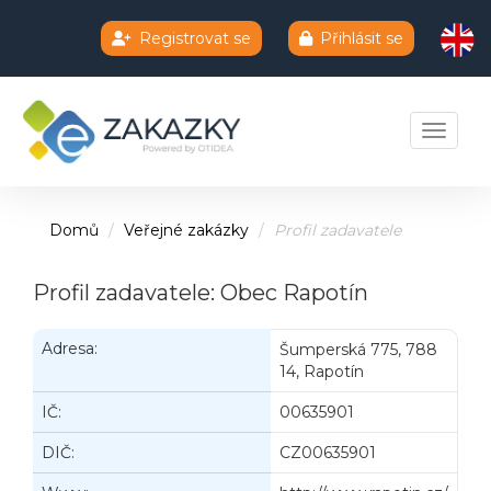
Registrovat se
Přihlásit se
Chatbot e-zakazky
Toggle 
Domů
Veřejné zakázky
Profil zadavatele
Profil zadavatele: Obec Rapotín
Adresa:
Šumperská 775, 788
14, Rapotín
IČ:
00635901
DIČ:
CZ00635901