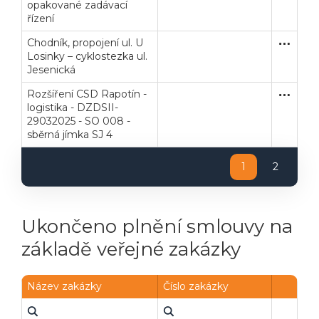
opakované zadávací
řízení
Chodník, propojení ul. U
Zjednodu
Stavební
Losinky – cyklostezka ul.
Jesenická
Rozšíření CSD Rapotín -
Zakázka
Dodávk
logistika - DZDSII-
29032025 - SO 008 -
sběrná jímka SJ 4
1
2
Ukončeno plnění smlouvy na
základě veřejné zakázky
Název zakázky
Číslo zakázky