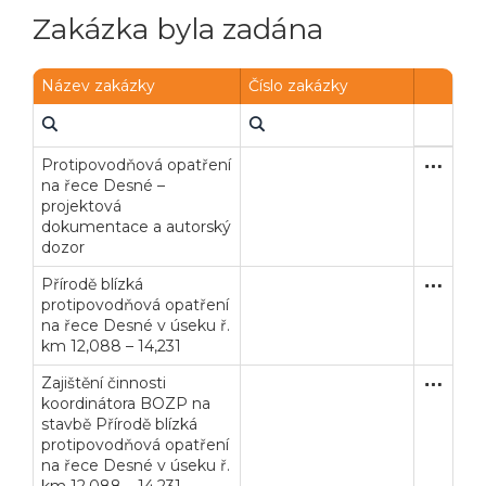
Zakázka byla zadána
Název zakázky
Číslo zakázky
Protipovodňová opatření
Užší říze
Služby
na řece Desné –
projektová
dokumentace a autorský
dozor
Přírodě blízká
Otevřené
Stavební
protipovodňová opatření
na řece Desné v úseku ř.
km 12,088 – 14,231
Zajištění činnosti
Otevřené
Služby
koordinátora BOZP na
stavbě Přírodě blízká
protipovodňová opatření
na řece Desné v úseku ř.