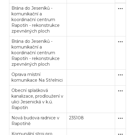
Brána do Jeseníků -
Zakázka
Stavební
komunikační a
koordinační centrum
Rapotín - rekonstrukce
zpevněných ploch
Brána do Jeseníků -
Zakázka
Stavební
komunikační a
koordinační centrum
Rapotín - rekonstrukce
zpevněných ploch
Veřejné zakázky
Zadavatel
Webináře
Oprava místní
Zakázka
Stavební
komunikace Na Střelnici
Poslat
Obecní splašková
Zakázka
Stavební
kanalizace, prodloužení v
Powered by chaterimo
ulici Jesenická v k.ú.
Rapotín
Nová budova radnice v
235108
Otevřené
Stavební
Rapotíně
Komunální stroj pro
Zjednodu
Dodávk