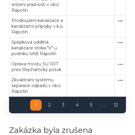
snížení prašnosti v obci
Rapotín
Prodloužení kanalizace a
Zakázka
Stavební
kanalizační přípojky v k.ú.
Rapotín
Splašková oddílná
Zakázka
Stavební
kanalizace stoka "V" u
podniku VAB Rapotín
Oprava mostu SU 007
Zakázka
Stavební
přes Rejchartický potok
Zkvalitnění systému
Zjednodu
Stavební
separace odpadů v obci
Rapotín
1
2
3
4
5
. . .
12
Zakázka byla zrušena