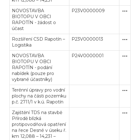
km 12,088 – 14,231
NOVOSTAVBA
P23V0000009
Užší říze
Stavební
BIOTOPU V OBCI
RAPOTÍN - žádost o
účast
Rozšíření CSD Rapotín –
P23V0000013
Zjednodu
Stavební
Logistika
NOVOSTAVBA
P24V0000001
Užší říze
Stavební
BIOTOPU V OBCI
RAPOTÍN - podání
nabídek (pouze pro
vybrané účastníky)
Terénní úpravy pro vodní
Zakázka
Stavební
plochy na části pozemku
p.č. 2711/1 v k.ú. Rapotín
Zajištění TDS na stavbě
Otevřené
Služby
Přírodě blízká
protipovodňová opatření
na řece Desné v úseku ř.
km 12,088 – 14,231 –