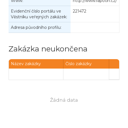
Www:
http://www.rapotin.cz/
Evidenční číslo portálu ve
221472
Věstníku veřejných zakázek:
Adresa původního profilu:
Zakázka neukončena
Název zakázky
Číslo zakázky
Žádná data