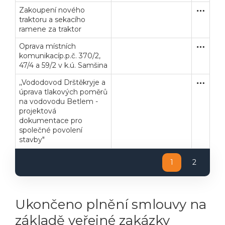
Zakoupení nového
Zakázka
Dodávk
traktoru a sekacího
ramene za traktor
Oprava místních
Zakázka
Stavební
komunikacíp.p.č. 370/2,
47/4 a 59/2 v k.ú. Samšina
,,Vododovod Drštěkryje a
Zakázka
Služby
úprava tlakových poměrů
na vodovodu Betlem -
projektová
dokumentace pro
společné povolení
stavby"
1
2
Veřejné zakázky
Zadavatel
Webináře
Poslat
Ukončeno plnění smlouvy na
Powered by chaterimo
základě veřejné zakázky