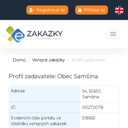
Registrovat se
Přihlásit se
Chatbot e-zakazky
Toggle 
Domů
Veřejné zakázky
Profil zadavatele
Profil zadavatele: Obec Samšina
Adresa:
54, 50601,
Samšina
IČ:
00272078
Evidenční číslo portálu ve
518655
Věstníku veřejných zakázek: