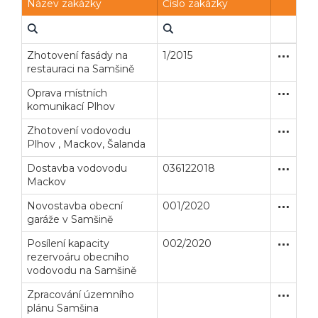
Název zakázky
Číslo zakázky
Zhotovení fasády na
1/2015
Zakázka
Stavební
restauraci na Samšině
Oprava místních
Zakázka
Stavební
komunikací Plhov
Zhotovení vodovodu
Zakázka
Stavební
Plhov , Mackov, Šalanda
Dostavba vodovodu
036122018
Zakázka
Stavební
Mackov
Novostavba obecní
001/2020
Zakázka
Stavební
garáže v Samšině
Posílení kapacity
002/2020
Zakázka
Stavební
rezervoáru obecního
vodovodu na Samšině
Zpracování územního
Zakázka
Služby
plánu Samšina