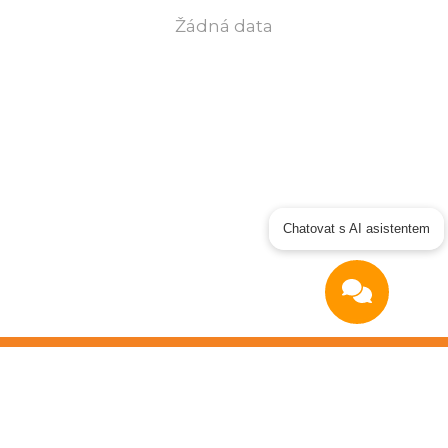
Žádná data
Chatovat s AI asistentem
Copyright © 2026
OTIDEA CZ s.r.o.
Verze elektronického nástroje: 4.0
Obchodní podmínky
|
GDPR
|
Manuál dodavatel
|