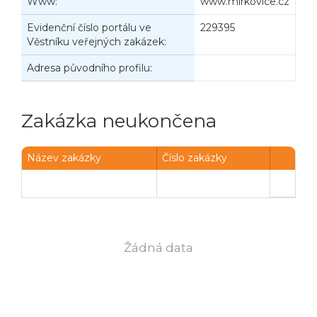
Www:
www.mirkovice.cz
Evidenční číslo portálu ve
229395
Věstníku veřejných zakázek:
Adresa původního profilu:
Zakázka neukončena
Název zakázky
Číslo zakázky
Žádná data