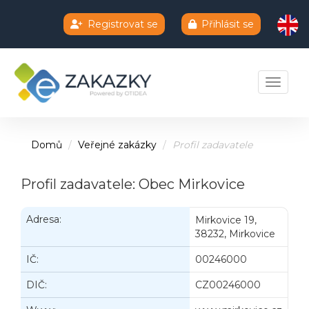
Registrovat se
Přihlásit se
Chatbot e-zakazky
Toggle 
Domů
Veřejné zakázky
Profil zadavatele
Profil zadavatele: Obec Mirkovice
Adresa:
Mirkovice 19,
38232, Mirkovice
IČ:
00246000
DIČ:
CZ00246000