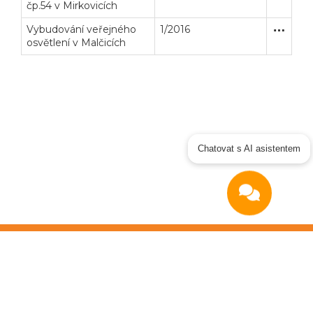
čp.54 v Mirkovicích
Vybudování veřejného
1/2016
Zakázka
Stavební
osvětlení v Malčicích
Chatovat s AI asistentem
Copyright © 2026
OTIDEA CZ s.r.o.
Verze elektronického nástroje: 4.0
Obchodní podmínky
|
GDPR
|
Manuál dodavatel
|