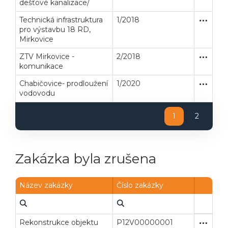
dešťové kanalizace/
Technická infrastruktura
1/2018
Zakázka
Stavební
pro výstavbu 18 RD,
Mirkovice
ZTV Mirkovice -
2/2018
Zakázka
Stavební
komunikace
Chabičovice- prodloužení
1/2020
Zakázka
Stavební
vodovodu
1
2
Zakázka byla zrušena
Název zakázky
Číslo zakázky
Rekonstrukce objektu
P12V00000001
Zakázka
Stavební