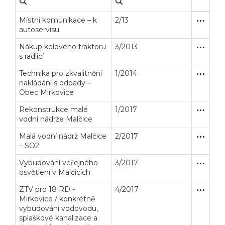
Místní komunikace – k
2/13
Zakázka
Stavební
autoservisu
Nákup kolového traktoru
3/2013
Zakázka
Dodávk
s radlicí
Technika pro zkvalitnění
1/2014
Zakázka
Dodávk
nakládání s odpady –
Obec Mirkovice
Rekonstrukce malé
1/2017
Zakázka
Stavební
vodní nádrže Malčice
Malá vodní nádrž Malčice
2/2017
Zakázka
Stavební
– SO2
Veřejné zakázky
Zadavatel
Webináře
Vybudování veřejného
3/2017
Zakázka
Stavební
osvětlení v Malčicích
ZTV pro 18 RD -
4/2017
Zakázka
Stavební
Poslat
Mirkovice / konkrétně
Powered by chaterimo
vybudování vodovodu,
splaškové kanalizace a